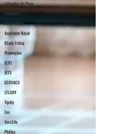
Limpador de Pisos
Proscenic
Lava-Louças
Aspirador Nasal
Black Friday
Promoções
ILIFE
JETS
ECOVACS
LTLGHY
Tipdiy
Eos
VersLife
Philips