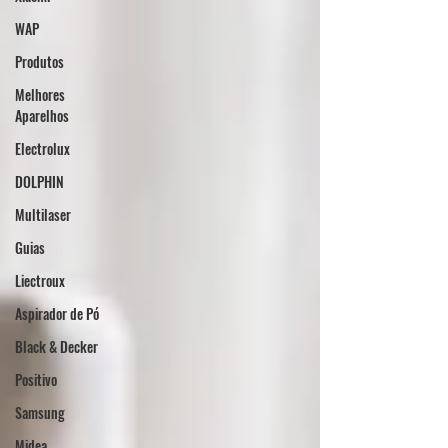
WAP
Produtos
Melhores
Aparelhos
Electrolux
DOLPHIN
Multilaser
Guias
Liectroux
Aspirador de Pó
Black & Decker
Positivo
Samsung
Midea