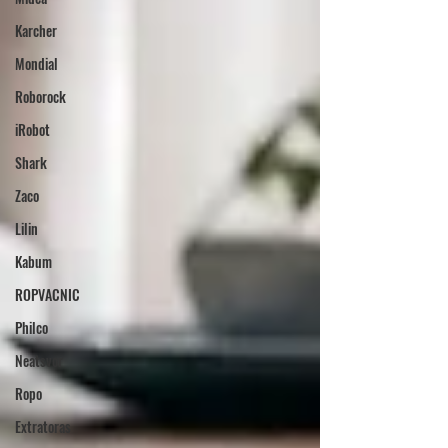
Karcher
Mondial
Roborock
iRobot
Shark
Zaco
Lilin
Kabum
ROPVACNIC
Philco
Neatsvor
Ropo
Extratoras