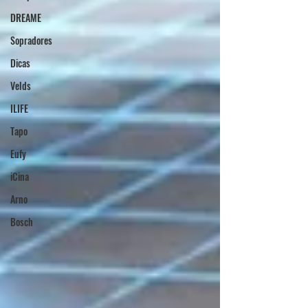
DREAME
Sopradores
Dicas
Velds
ILIFE
Tapo
Eufy
iCina
Arno
Bosch