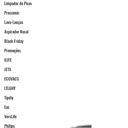
Limpador de Pisos
Proscenic
Lava-Louças
Aspirador Nasal
Black Friday
Promoções
ILIFE
JETS
ECOVACS
LTLGHY
Tipdiy
Eos
VersLife
Philips