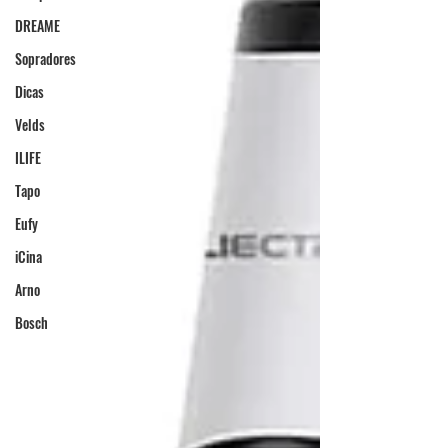
DREAME
Sopradores
Dicas
Velds
ILIFE
Tapo
Eufy
iCina
Arno
Bosch