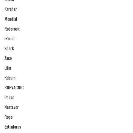
Karcher
Mondial
Roborock
iRobot
Shark
Zaco
Lilin
Kabum
ROPVACNIC
Philco
Neatsvor
Ropo
Extratoras