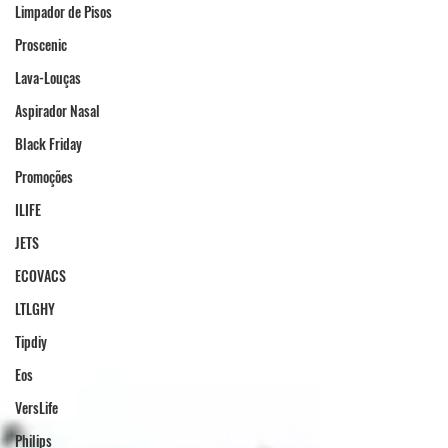
Limpador de Pisos
Proscenic
Lava-Louças
Aspirador Nasal
Black Friday
Promoções
ILIFE
JETS
ECOVACS
LTLGHY
Tipdiy
Eos
VersLife
Philips