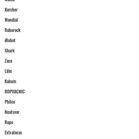
Karcher
Mondial
Roborock
iRobot
Shark
Zaco
Lilin
Kabum
ROPVACNIC
Philco
Neatsvor
Ropo
Extratoras