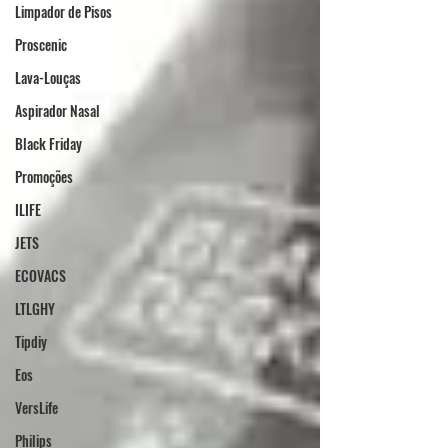
Limpador de Pisos
Proscenic
Lava-Louças
Aspirador Nasal
Black Friday
Promoções
ILIFE
JETS
ECOVACS
LTLGHY
Tipdiy
Eos
VersLife
Philips