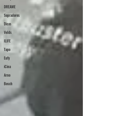
DREAME
Sopradores
Dicas
Velds
ILIFE
Tapo
Eufy
iCina
Arno
Bosch