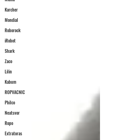
Karcher
Mondial
Roborock
iRobot
Shark
Zaco
Lilin
Kabum
ROPVACNIC
Philco
Neatsvor
Ropo
Extratoras