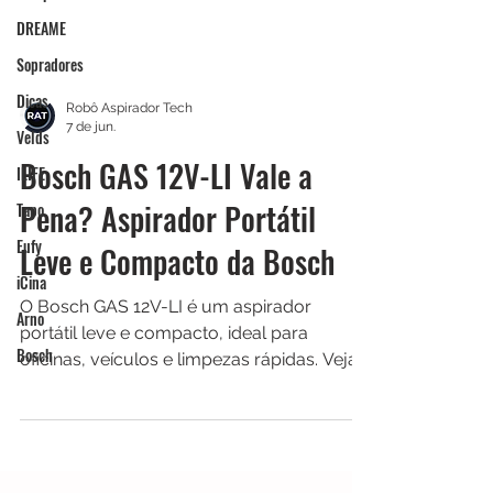
DREAME
Sopradores
Dicas
Velds
Robô Aspirador Tech
7 de jun.
ILIFE
Bosch GAS 12V-LI Vale a
Tapo
Eufy
Pena? Aspirador Portátil
iCina
Leve e Compacto da Bosch
Arno
O Bosch GAS 12V-LI é um aspirador
Bosch
portátil leve e compacto, ideal para
oficinas, veículos e limpezas rápidas. Veja
nossa análise completa e descubra se ele
vale a pena para o seu uso.