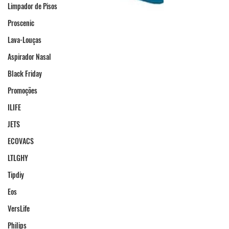
Limpador de Pisos
Proscenic
Lava-Louças
Aspirador Nasal
Black Friday
Promoções
ILIFE
JETS
ECOVACS
LTLGHY
Tipdiy
Eos
VersLife
Philips