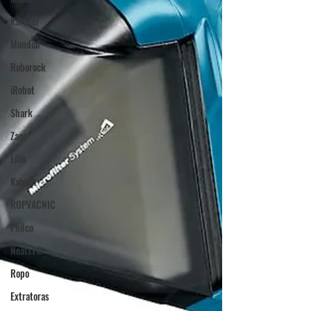
Karcher
Mondial
Roborock
iRobot
Shark
Zaco
Lilin
Kabum
ROPVACNIC
Philco
Neatsvor
Ropo
Extratoras