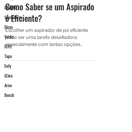
Robô Aspirador Tech
DREAME
15 de out. de 2024
Como Saber se um Aspirador
Sopradores
Dicas
é Eficiente?
Velds
Escolher um aspirador de pó eficiente
ILIFE
pode ser uma tarefa desafiadora,
Tapo
especialmente com tantas opções
disponíveis no mercado.
Eufy
iCina
Arno
Bosch