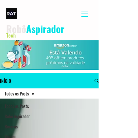
Robô
Aspirador
Tech
INÍCIO
Todos os Posts
Todos os Posts
Robô Aspirador
Reviews
Xiaomi