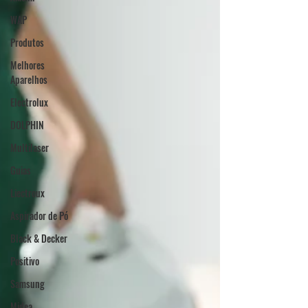
WAP
Produtos
Melhores
Aparelhos
Electrolux
DOLPHIN
Multilaser
Guias
Liectroux
Aspirador de Pó
Black & Decker
Positivo
Samsung
Midea