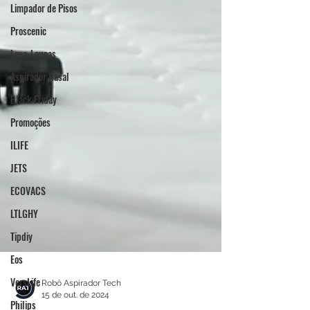
Limpador de Pisos
Proscenic
Lava-Louças
Aspirador Nasal
Black Friday
Promoções
ILIFE
JETS
ECOVACS
LTLGHY
Tipdiy
Eos
VersLife
Philips