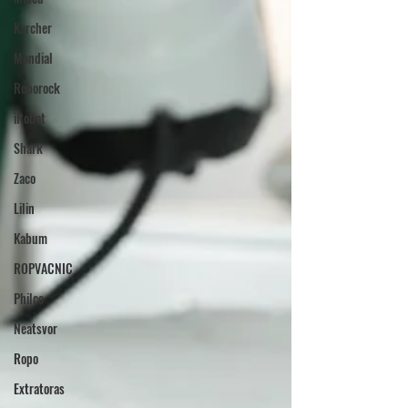
Karcher
Mondial
Roborock
iRobot
Shark
Zaco
Lilin
Kabum
ROPVACNIC
Philco
Neatsvor
Ropo
Extratoras