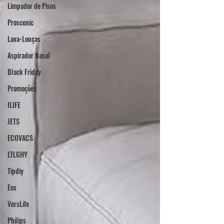
Limpador de Pisos
Proscenic
Lava-Louças
Aspirador Nasal
Black Friday
Promoções
ILIFE
JETS
ECOVACS
LTLGHY
Tipdiy
Eos
VersLife
Philips