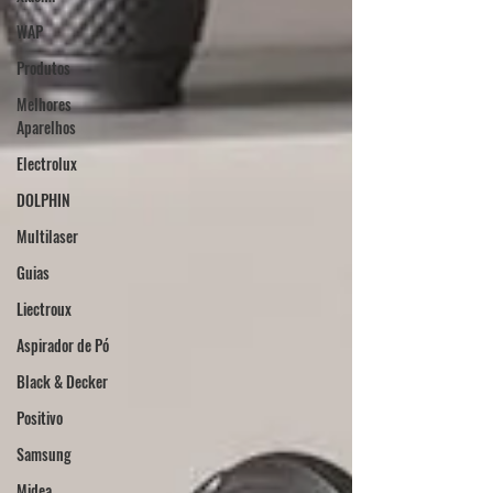
WAP
Produtos
Melhores
Aparelhos
Electrolux
DOLPHIN
Multilaser
Guias
Liectroux
Aspirador de Pó
Black & Decker
Positivo
Samsung
Midea