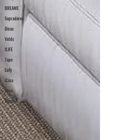
DREAME
Sopradores
Dicas
Velds
ILIFE
Tapo
Eufy
iCina
Arno
Bosch