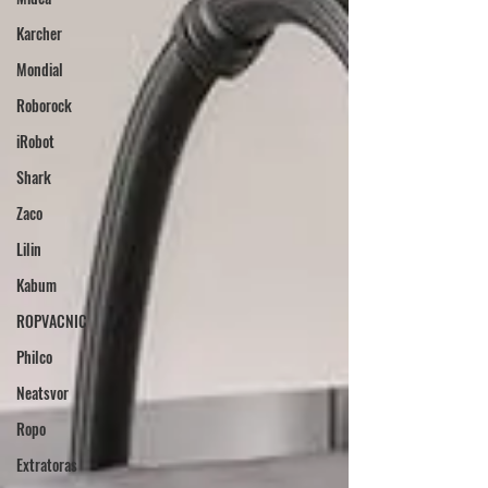
Karcher
Mondial
Roborock
iRobot
Shark
Zaco
Lilin
Kabum
ROPVACNIC
Philco
Neatsvor
Ropo
Extratoras