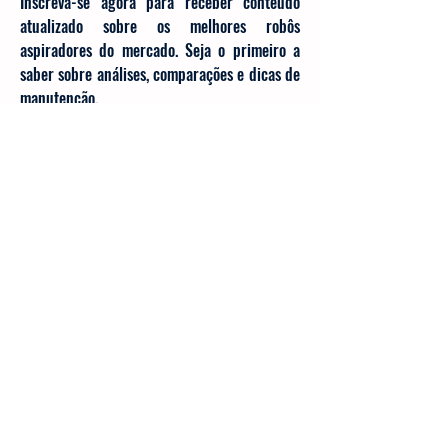
Inscreva-se Grátis
Inscreva-se agora para receber conteúdo
atualizado sobre os melhores robôs
aspiradores do mercado. Seja o primeiro a
saber sobre análises, comparações e dicas de
manutenção.
Digite seu e-mail aqui
Inscrever-se