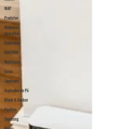
WAP
Produtos
Melhores
Aparelhos
Electrolux
DOLPHIN
Multilaser
Guias
Liectroux
Aspirador de Pó
Black & Decker
Positivo
Samsung
Midea