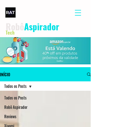
Robô
Aspirador
Tech
INÍCIO
Todos os Posts
Todos os Posts
Robô Aspirador
Reviews
Xiaomi