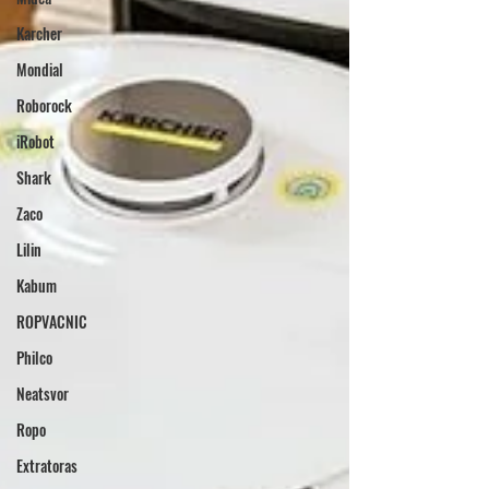
Karcher
Mondial
Roborock
iRobot
Shark
Zaco
Lilin
Kabum
ROPVACNIC
Philco
Neatsvor
Ropo
Extratoras