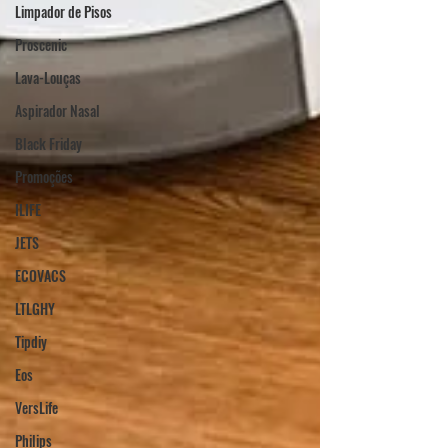
Limpador de Pisos
Proscenic
Lava-Louças
Aspirador Nasal
Black Friday
Promoções
ILIFE
JETS
ECOVACS
LTLGHY
Tipdiy
Eos
VersLife
Philips