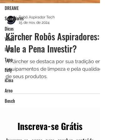
DREAME
Sopradores
Dicas
Robô Aspirador Tech
Velds
15 de nov. de 2024
ILIFE
Kärcher Robôs Aspiradores:
Tapo
Vale a Pena Investir?
Eufy
iCina
A Kärcher se destaca por sua tradição em
equipamentos de limpeza e pela qualidade
Arno
de seus produtos.
Bosch