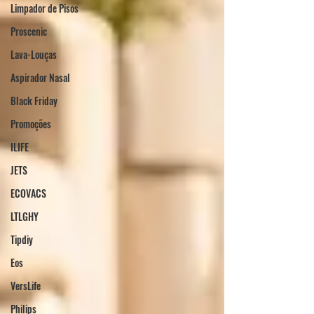
Limpador de Pisos
Proscenic
Lava-Louças
Aspirador Nasal
Black Friday
Promoções
ILIFE
JETS
ECOVACS
LTLGHY
Tipdiy
Eos
VersLife
Philips