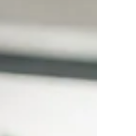
oferece controle por aplicativo, Alexa e
Google Assistente, além de autonomia de
até 140 minutos no modo econômico. Veja
os detalhes e descubra se vale a pena.