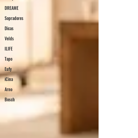
DREAME
Sopradores
Dicas
Velds
ILIFE
Tapo
Eufy
iCina
Arno
Bosch