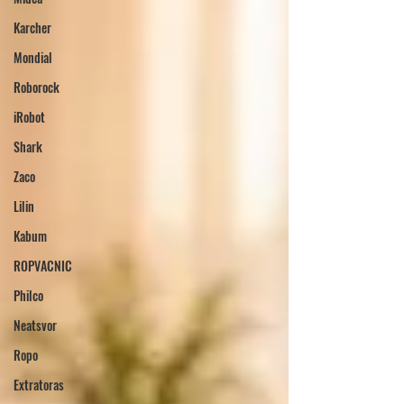
Karcher
Mondial
Roborock
iRobot
Shark
Zaco
Lilin
Kabum
ROPVACNIC
Philco
Neatsvor
Ropo
Extratoras