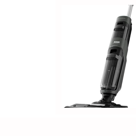
Electrolux
DOLPHIN
Positivo
Samsung
M
Lilin
Kabum
ROPVAC