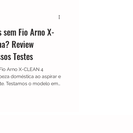
Black & Decker
s sem Fio Arno X-
Shark
Zaco
na? Review
sos Testes
Limpador de Pisos
Fio Arno X-CLEAN 4
peza doméstica ao aspirar e
nte. Testamos o modelo em
iamos sua autonomia,
eiras secas e líquidas,
ets, sistema de
e uso. Descubra neste review
N 4 realmente vale a pena e
ada.