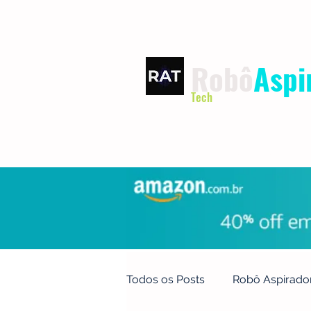
Robô
Aspi
Tech
INÍCIO
TERMOS DE USO
Todos os Posts
Robô Aspirado