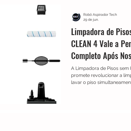
Multilaser
Guias
Liectroux
Aspirador de Pó
Robô Aspirador Tech
29 de jun.
Limpadora de Piso
idea
Karcher
Mondial
Roborock
iRobot
CLEAN 4 Vale a Pe
Completo Após Nos
NIC
Philco
Neatsvor
Ropo
Extratoras
A Limpadora de Pisos sem 
promete revolucionar a lim
lavar o piso simultaneame
diferentes ambientes, aval
eficiência na remoção de suj
desempenho com pelos de p
autolimpeza e facilidade d
completo se a Arno X-CLEA
para quem ela é mais indic