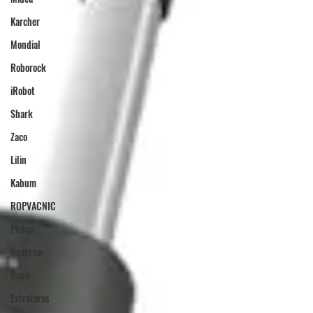
Karcher
Mondial
Roborock
iRobot
Shark
Zaco
Lilin
Kabum
ROPVACNIC
Philco
Neatsvor
Ropo
Extratoras