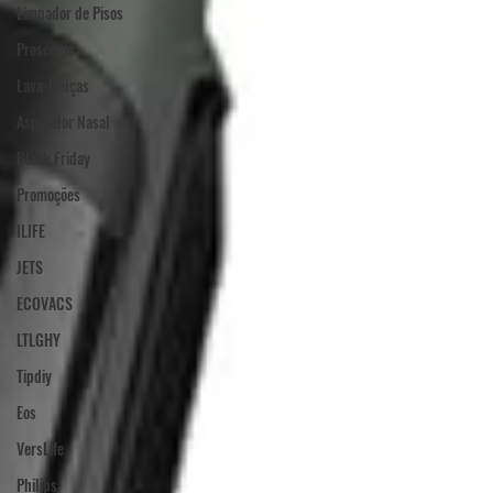
Limpador de Pisos
Proscenic
Lava-Louças
Aspirador Nasal
Black Friday
Promoções
ILIFE
JETS
ECOVACS
LTLGHY
Tipdiy
Eos
VersLife
Philips