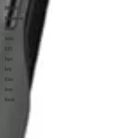
DREAME
Sopradores
Dicas
Velds
ILIFE
Tapo
Eufy
iCina
Arno
Bosch