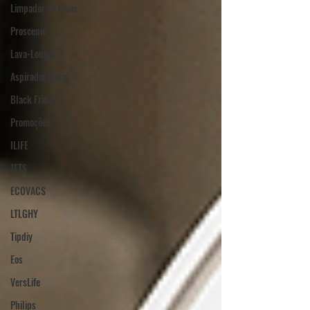
Limpador de Pisos
Proscenic
Lava-Louças
Aspirador Nasal
Black Friday
Promoções
ILIFE
JETS
ECOVACS
LTLGHY
Tipdiy
Eos
VersLife
Philips