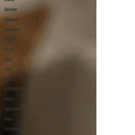
Karcher
Mondial
Roborock
iRobot
Shark
Zaco
Lilin
Kabum
ROPVACNIC
Philco
Neatsvor
Ropo
Extratoras