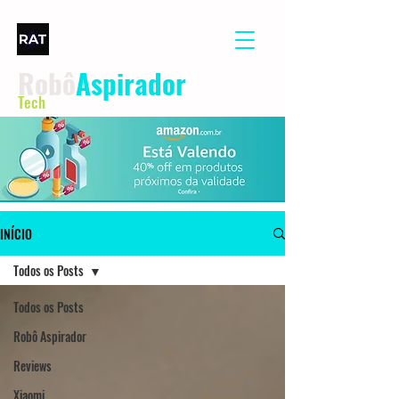
Robô
Aspirador
Tech
INÍCIO
Todos os Posts
Todos os Posts
Robô Aspirador
Reviews
Xiaomi