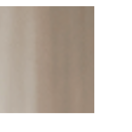
combina sucção extremamente forte,
navegação inteligente e uma base
multifuncional avançada para entregar
uma experiência de limpeza muito mais
automatizada no dia a dia. O modelo se
destaca pelo design ultrafino, excelente
desempenho com pelos de pets, mopas
com água aquecida e recursos premium
que reduzem bastante a necessidade de
manutenção manual.