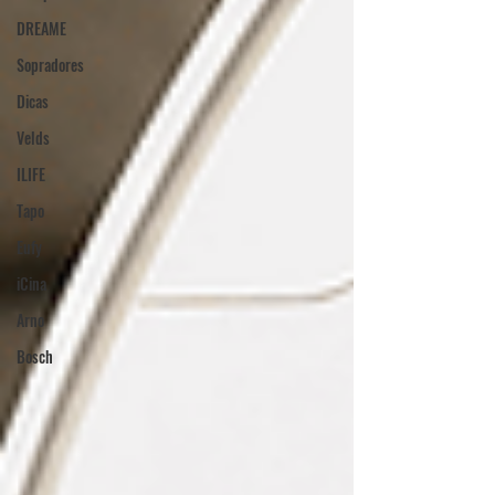
DREAME
Sopradores
Dicas
Velds
ILIFE
Tapo
Eufy
iCina
Arno
Bosch