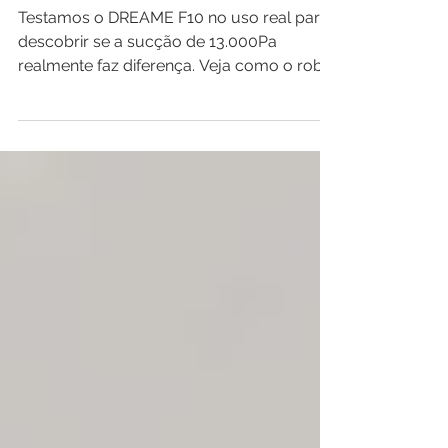
com 13.000Pa
Testamos o DREAME F10 no uso real para
descobrir se a sucção de 13.000Pa
realmente faz diferença. Veja como o robô
se saiu em pisos frios, tapetes, ambientes
com pets e limpeza diária com
mapeamento inteligente, autonomia longa
e função de passar pano.