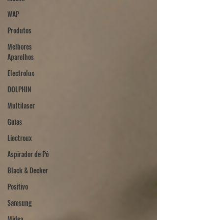
WAP
Produtos
Melhores
Aparelhos
Electrolux
DOLPHIN
Multilaser
Guias
Liectroux
Aspirador de Pó
Black & Decker
Positivo
Samsung
Midea