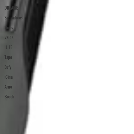
DREAME
Sopradores
Dicas
Velds
ILIFE
Tapo
Eufy
iCina
Arno
Bosch