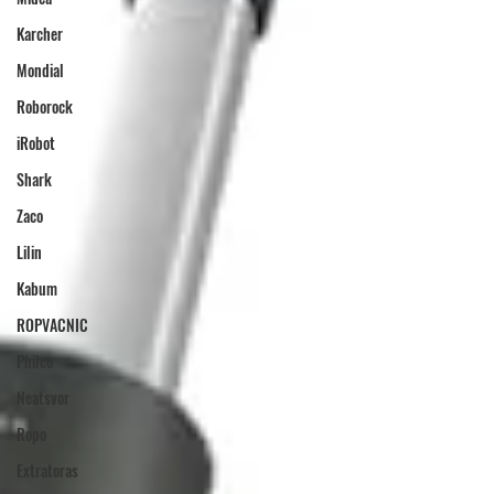
Karcher
Mondial
Roborock
iRobot
Shark
Zaco
Lilin
Kabum
ROPVACNIC
Philco
Neatsvor
Ropo
Extratoras