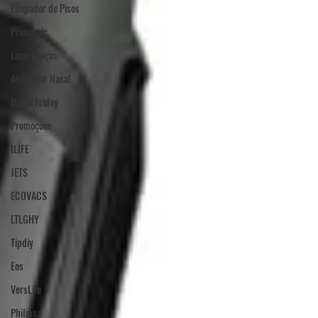
Limpador de Pisos
Proscenic
Lava-Louças
Aspirador Nasal
Black Friday
Promoções
ILIFE
JETS
ECOVACS
LTLGHY
Tipdiy
Eos
VersLife
Philips