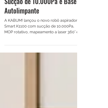
KABUM! Lança Robô
Aspirador Smart K1100 com
Sucção de 10.000Pa e Base
Autolimpante
A KABUM! lançou o novo robô aspirador
Smart K1100 com sucção de 10.000Pa,
MOP rotativo, mapeamento a laser 360° e
base autolimpante. O modelo chega para
disputar espaço no segmento premium de
limpeza inteligente com foco em
automação e alta potência.