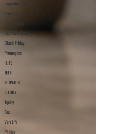
Limpador de Pisos
Proscenic
Lava-Louças
Aspirador Nasal
Black Friday
Promoções
ILIFE
JETS
ECOVACS
LTLGHY
Tipdiy
Eos
VersLife
Philips