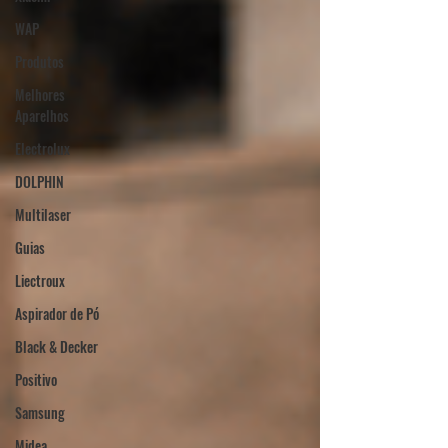
WAP
Produtos
Melhores
Aparelhos
Electrolux
DOLPHIN
Multilaser
Guias
Liectroux
Aspirador de Pó
Black & Decker
Positivo
Samsung
Midea