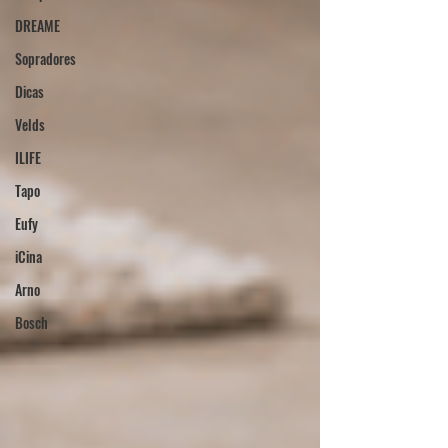
DREAME
Sopradores
Dicas
Velds
ILIFE
Tapo
Eufy
iCina
Arno
Bosch