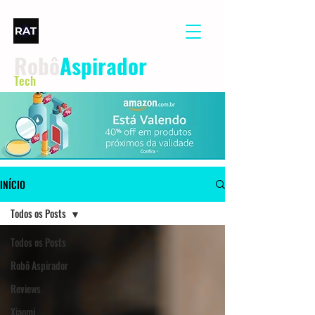
Robô
Aspirador
Tech
INÍCIO
Todos os Posts
Todos os Posts
Robô Aspirador
Reviews
Xiaomi