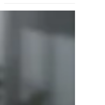
mapeamento a laser em tempo real e
sistema de MOP rotativo para entregar
uma limpeza mais inteligente e eficiente.
Compatível com Alexa e Google
Assistente, o modelo combina tecnologia,
navegação avançada e praticidade para
automatizar a limpeza da casa no dia a dia.