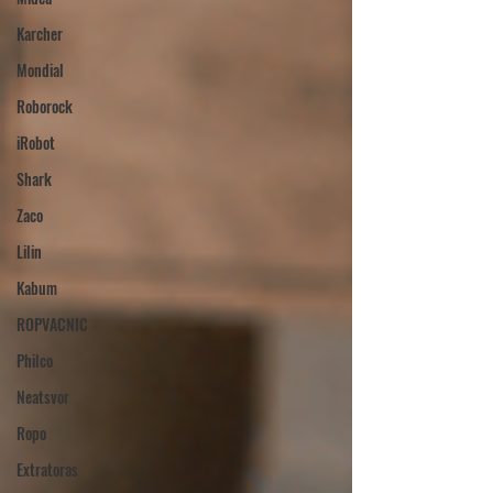
Karcher
Mondial
Roborock
iRobot
Shark
Zaco
Lilin
Kabum
ROPVACNIC
Philco
Neatsvor
Ropo
Extratoras