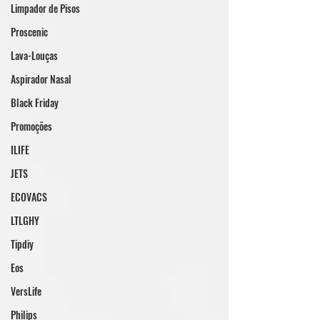
Limpador de Pisos
Proscenic
Lava-Louças
Aspirador Nasal
Black Friday
Promoções
ILIFE
JETS
ECOVACS
LTLGHY
Tipdiy
Eos
VersLife
Philips