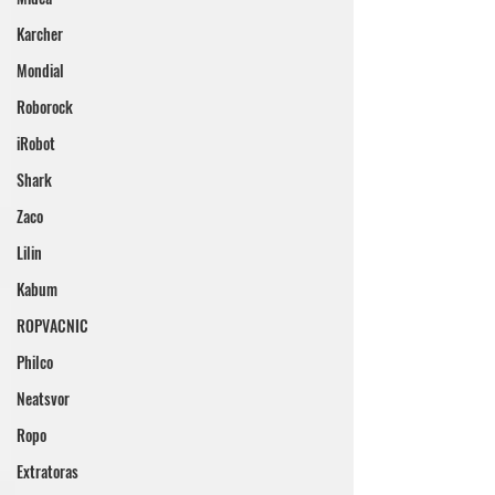
Karcher
Mondial
Roborock
iRobot
Shark
Zaco
Lilin
Kabum
ROPVACNIC
Philco
Neatsvor
Ropo
Extratoras