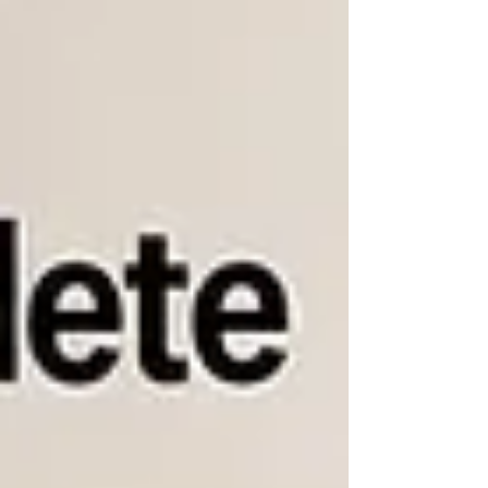
multifuncional com lavagem das mopas
em água quente, limpeza automática,
desempenho em pisos e tapetes, eficiência
com pelos de pets e todos os recursos
que fazem deste modelo uma excelente
opção para quem busca máxima
automação na limpeza da casa.