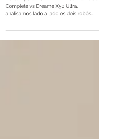
Ultra: Qual é o Melhor Robô
Aspirador?
No comparativo DREAME X60 Max Ultra
Complete vs Dreame X50 Ultra,
analisamos lado a lado os dois robôs
aspiradores premium da DREAME para
descobrir qual realmente oferece a melhor
experiência de limpeza. Avaliamos
desempenho, potência de sucção,
navegação inteligente, limpeza dos cantos,
sistema de passar pano, base
multifuncional, automação, recursos
inteligentes e custo-benefício para ajudar
você a escolher o modelo ideal para a sua
casa.