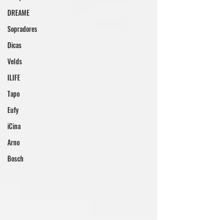
DREAME
Sopradores
Dicas
Velds
ILIFE
Tapo
Eufy
iCina
Arno
Bosch