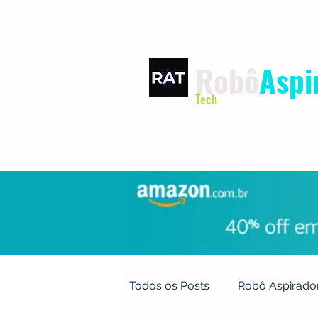
Robô
Aspi
Tech
INÍCIO
TERMOS DE USO
Todos os Posts
Robô Aspirado