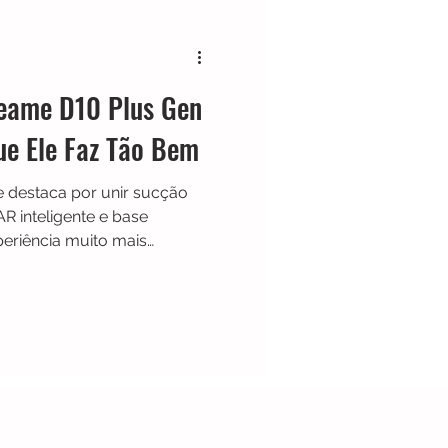
Black & Decker
eame D10 Plus Gen
Shark
Zaco
ue Ele Faz Tão Bem
 destaca por unir sucção
Limpador de Pisos
 inteligente e base
eriência muito mais
modelo aspira, passa pano,
duz bastante a necessidade
al para casas com pets,
orrida, ele aparece como
 equilíbrio entre
usto-benefício na categoria