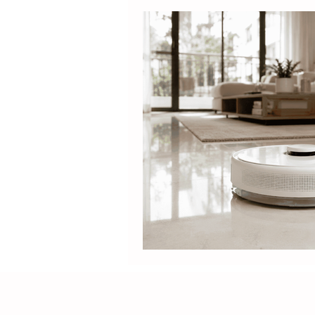
Electrolux
DOLPHIN
Positivo
Samsung
M
Lilin
Kabum
ROPVAC