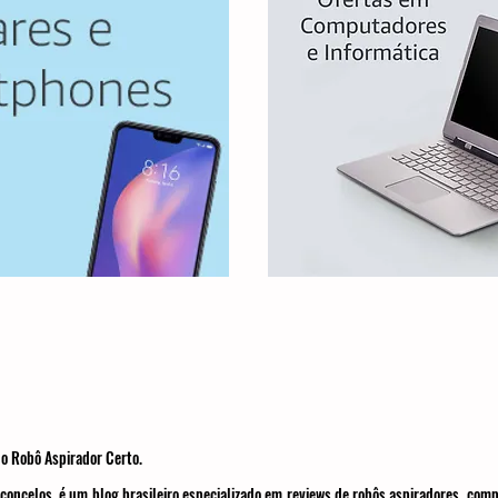
o Robô Aspirador Certo.
concelos, é um blog brasileiro especializado em reviews de robôs aspiradores, com