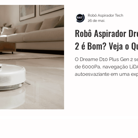
Multilaser
Guias
Liectroux
Aspirador de Pó
Robô Aspirador Tech
26 de mai.
Robô Aspirador Dr
idea
Karcher
Mondial
Roborock
iRobot
2 é Bom? Veja o Q
O Dreame D10 Plus Gen 2 se
NIC
Philco
Neatsvor
Ropo
Extratoras
de 6000Pa, navegação LiDAR
autoesvaziante em uma exp
automática no dia a dia. O 
cria mapas detalhados e re
de manutenção manual. Ide
poeira frequente e rotina c
uma das opções com melhor
tecnologia, praticidade e c
premium intermediária.