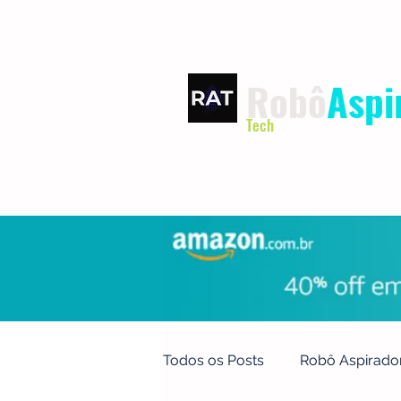
Robô
Aspi
Tech
INÍCIO
TERMOS DE USO
Todos os Posts
Robô Aspirado