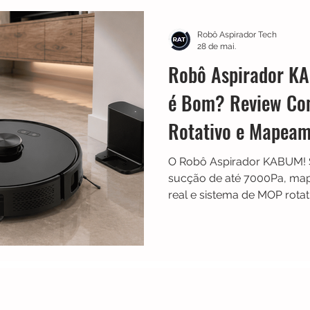
Multilaser
Guias
Liectroux
Aspirador de Pó
Robô Aspirador Tech
28 de mai.
Robô Aspirador K
idea
Karcher
Mondial
Roborock
iRobot
é Bom? Review Co
Rotativo e Mapeam
NIC
Philco
Neatsvor
Ropo
Extratoras
O Robô Aspirador KABUM! 
sucção de até 7000Pa, ma
real e sistema de MOP rota
limpeza mais inteligente e 
Alexa e Google Assistente
tecnologia, navegação avan
automatizar a limpeza da ca