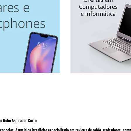
o Robô Aspirador Certo.
concelos, é um blog brasileiro especializado em reviews de robôs aspiradores, com