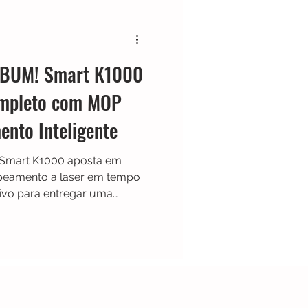
Black & Decker
ABUM! Smart K1000
Shark
Zaco
mpleto com MOP
ento Inteligente
Limpador de Pisos
Smart K1000 aposta em
peamento a laser em tempo
tivo para entregar uma
eficiente. Compatível com
, o modelo combina
çada e praticidade para
sa no dia a dia.