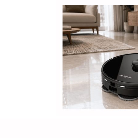
Electrolux
DOLPHIN
Positivo
Samsung
M
Lilin
Kabum
ROPVAC