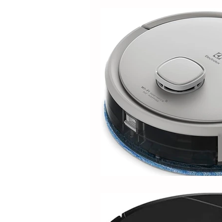
Electrolux
DOLPHIN
Positivo
Samsung
M
Lilin
Kabum
ROPVAC