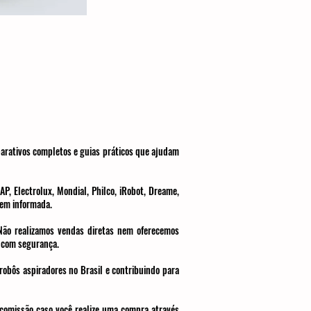
parativos completos e guias práticos que ajudam
P, Electrolux, Mondial, Philco, iRobot, Dreame,
bem informada.
 Não realizamos vendas diretas nem oferecemos
a com segurança.
 robôs aspiradores no Brasil e contribuindo para
 comissão caso você realize uma compra através