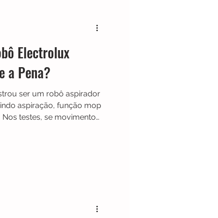
Black & Decker
bô Electrolux
Shark
Zaco
e a Pena?
trou ser um robô aspirador
Limpador de Pisos
 unindo aspiração, função mop
. Nos testes, se movimentou
as e manteve uma
 opção prática e confiável
a limpeza da casa.