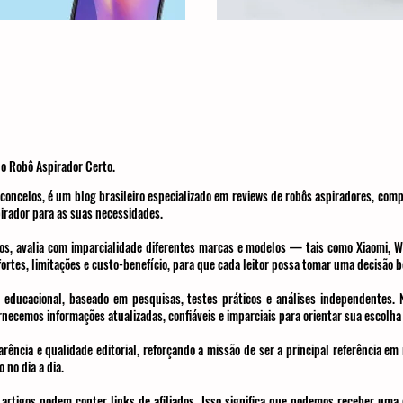
o Robô Aspirador Certo.
concelos, é um blog brasileiro especializado em reviews de robôs aspiradores, com
irador para as suas necessidades.
os, avalia com imparcialidade diferentes marcas e modelos — tais como Xiaomi, WA
rtes, limitações e custo-benefício, para que cada leitor possa tomar uma decisão 
 educacional, baseado em pesquisas, testes práticos e análises independentes.
necemos informações atualizadas, confiáveis e imparciais para orientar sua escolh
ência e qualidade editorial, reforçando a missão de ser a principal referência em
 no dia a dia.
artigos podem conter links de afiliados. Isso significa que podemos receber uma