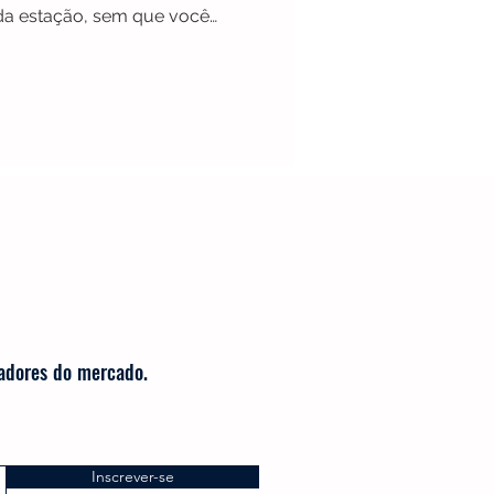
o da estação, sem que você
timento manualmente.
radores do mercado.
Inscrever-se