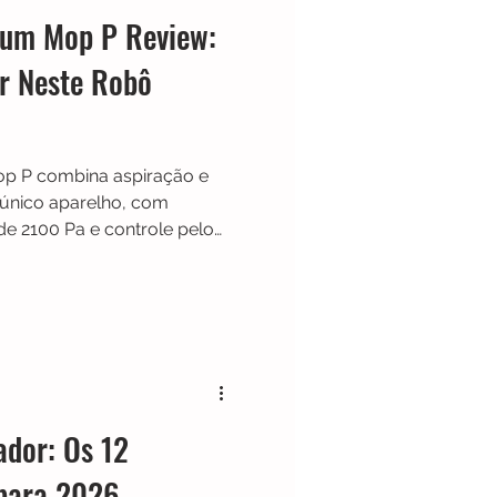
uum Mop P Review:
ir Neste Robô
p P combina aspiração e
nico aparelho, com
de 2100 Pa e controle pelo
ra se esse robô aspirador 2
para a limpeza diária.
ador: Os 12
para 2026