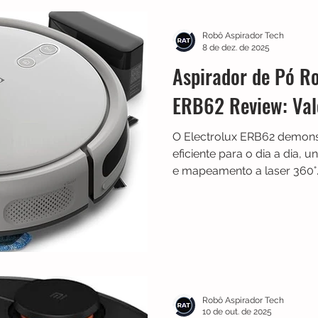
Multilaser
Guias
Liectroux
Aspirador de Pó
Robô Aspirador Tech
8 de dez. de 2025
Aspirador de Pó Ro
idea
Karcher
Mondial
Roborock
iRobot
ERB62 Review: Val
O Electrolux ERB62 demons
NIC
Philco
Neatsvor
Ropo
Extratoras
eficiente para o dia a dia,
e mapeamento a laser 360°
com precisão, evitou qued
autonomia consistente. Uma
para quem quer simplificar 
Robô Aspirador Tech
10 de out. de 2025