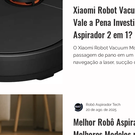
Xiaomi Robot Vac
Vale a Pena Invest
Aspirador 2 em 1?
O Xiaomi Robot Vacuum Mo
passagem de pano em um ú
navegação a laser, sucção 
aplicativo Mi Home. Descub
em 1 realmente vale a pena 
Robô Aspirador Tech
20 de ago. de 2025
Melhor Robô Aspir
Melhores Modelos 