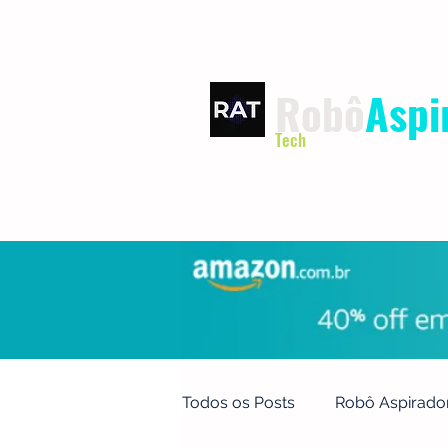
Robô
Aspi
Tech
INÍCIO
TERMOS DE USO
Todos os Posts
Robô Aspirado