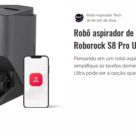
Multilaser
Guias
Liectroux
Aspirador de Pó
Robô Aspirador Tech
30 de set. de 2024
Robô aspirador de
idea
Karcher
Mondial
Roborock
iRobot
Roborock S8 Pro Ul
Pensando em um robô aspi
NIC
Philco
Neatsvor
Ropo
Extratoras
simplifique as tarefas dom
Ultra pode ser a opção que