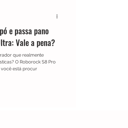
Black & Decker
 pó e passa pano
Shark
Zaco
tra: Vale a pena?
rador que realmente
Limpador de Pisos
ésticas? O Roborock S8 Pro
 você está procur