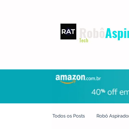
Robô
Aspi
Tech
INÍCIO
TERMOS DE USO
Todos os Posts
Robô Aspirado