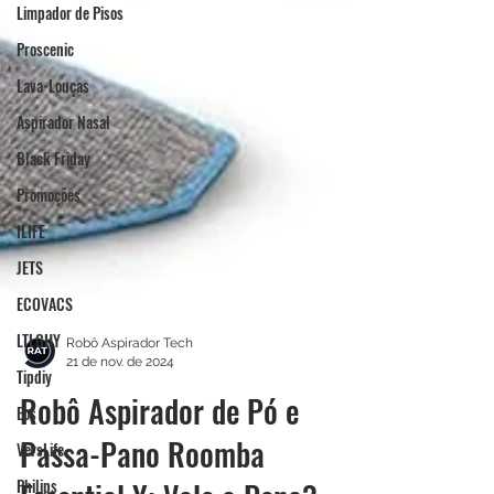
Limpador de Pisos
Proscenic
Lava-Louças
Aspirador Nasal
Black Friday
Promoções
ILIFE
JETS
ECOVACS
LTLGHY
Tipdiy
Robô Aspirador Tech
Eos
21 de nov. de 2024
VersLife
Robô Aspirador de Pó e
Philips