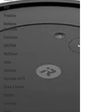
WAP
Produtos
Melhores
Aparelhos
Electrolux
DOLPHIN
Multilaser
Guias
Liectroux
Aspirador de Pó
Black & Decker
Positivo
Samsung
Midea