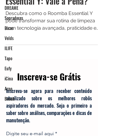
Passa-Pano Roomba
DREAME
Essential Y: Vale a Pena?
Sopradores
Dicas
Descubra como o Roomba Essential Y
pode transformar sua rotina de limpeza
Velds
com tecnologia avançada, praticidade e
ILIFE
eficiência incomparáveis.
Tapo
Eufy
iCina
Arno
Inscreva-se Grátis
Bosch
Inscreva-se agora para receber conteúdo
atualizado sobre os melhores robôs
aspiradores do mercado. Seja o primeiro a
saber sobre análises, comparações e dicas de
manutenção.