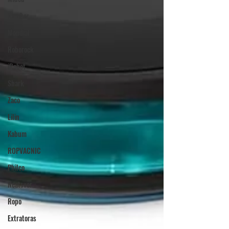
Karcher
Mondial
Roborock
iRobot
Shark
Zaco
Lilin
Kabum
ROPVACNIC
Philco
Neatsvor
Ropo
Extratoras