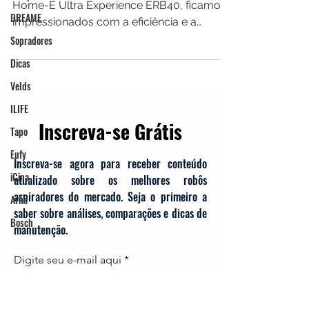
DREAME
Ao testarmos o robô aspirador Electrolux
Sopradores
Home-E Ultra Experience ERB40, ficamos
impressionados com a eficiência e a
Dicas
praticidade que ele entregou, superando
Velds
nossas expectativas em diferentes tipos de
ILIFE
limpeza.
Tapo
Eufy
Inscreva-se Grátis
iCina
Arno
Inscreva-se agora para receber conteúdo
atualizado sobre os melhores robôs
Bosch
aspiradores do mercado. Seja o primeiro a
saber sobre análises, comparações e dicas de
manutenção.
Digite seu e-mail aqui