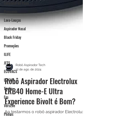
Limpador de Pisos
Proscenic
Lava-Louças
Aspirador Nasal
Black Friday
Promoções
ILIFE
JETS
ECOVACS
LTLGHY
Robô Aspirador Tech
12 de ago. de 2024
Tipdiy
Robô Aspirador Electrolux
Eos
ERB40 Home-E Ultra
VersLife
Experience Bivolt é Bom?
Philips