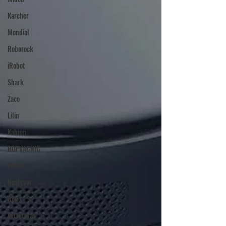
Karcher
Mondial
Roborock
iRobot
Shark
Zaco
Lilin
Kabum
ROPVACNIC
Philco
Neatsvor
Ropo
Extratoras