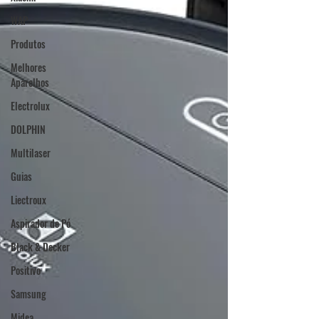
WAP
Produtos
Melhores
Aparelhos
Electrolux
DOLPHIN
Multilaser
Guias
Liectroux
Aspirador de Pó
Black & Decker
Positivo
Samsung
Midea