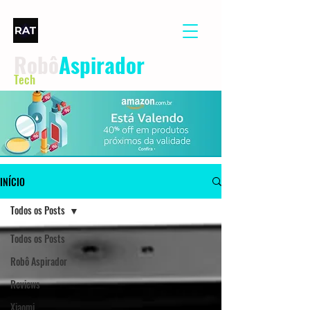
Robô
Aspirador
Tech
INÍCIO
Todos os Posts
Todos os Posts
Robô Aspirador
Reviews
Xiaomi