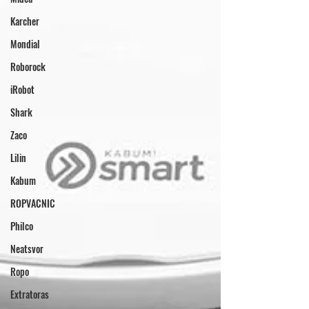
Karcher
Mondial
Roborock
iRobot
Shark
Zaco
Lilin
Kabum
ROPVACNIC
Philco
Neatsvor
Ropo
Extratoras