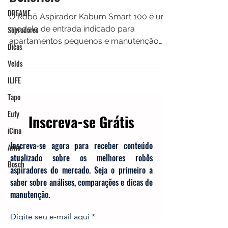
Benefício
DREAME
Sopradores
O Robô Aspirador Kabum Smart 100 é um
Dicas
modelo de entrada indicado para
apartamentos pequenos e manutenção
Velds
diária leve. Com sucção de 1400 Pa,
ILIFE
autonomia de até 90 minutos e cobertura
Tapo
média entre 40 e 60 m² por ciclo, ele
entrega um desempenho coerente com
Eufy
sua proposta. Não possui navegação a
iCina
laser, mas cumpre bem a função de
Inscreva-se Grátis
Arno
automatizar a limpeza básica com bom
custo-benefício em 2026.
Bosch
Inscreva-se agora para receber conteúdo
atualizado sobre os melhores robôs
aspiradores do mercado. Seja o primeiro a
saber sobre análises, comparações e dicas de
manutenção.