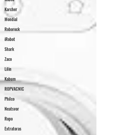
Karcher
Mondial
Roborock
iRobot
Shark
Zaco
Lilin
Kabum
ROPVACNIC
Philco
Neatsvor
Ropo
Extratoras