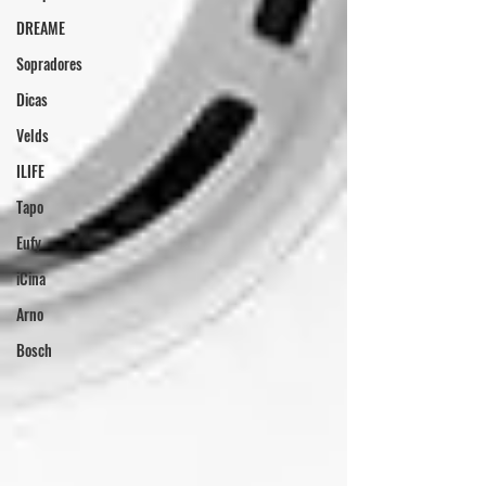
DREAME
Sopradores
Dicas
Velds
ILIFE
Tapo
Eufy
iCina
Arno
Bosch