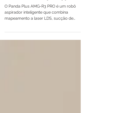
Completo com Mapeamento
LDS e Controle por App
O Panda Plus AMG-R3 PRO é um robô
aspirador inteligente que combina
mapeamento a laser LDS, sucção de
3000Pa e limpeza 3 em 1 para automatizar
a rotina doméstica. Compatível com Alexa,
Google Assistant e aplicativos Panda Plus e
Tuya, ele oferece navegação organizada,
limpeza por cômodos e excelente
praticidade para quem busca uma casa
sempre limpa com menos esforço.