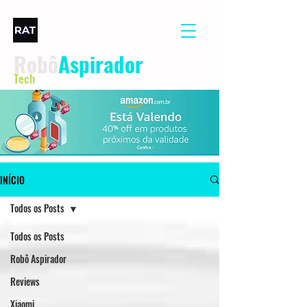
Robô
Aspirador
Tech
INÍCIO
Todos os Posts
Todos os Posts
Robô Aspirador
Reviews
Xiaomi