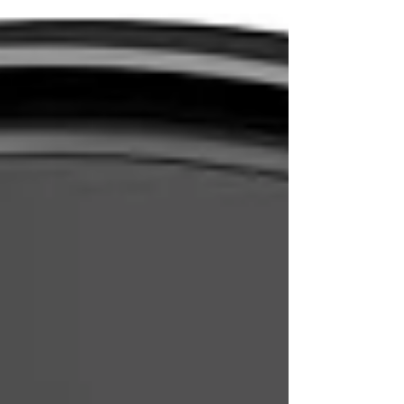
dia a dia. Com 7000Pa de sucção, mopas
giratórias DuoScrub, detecção inteligente
de tapetes e navegação avançada com
desvio de obstáculos, o modelo se
destaca como uma das opções mais
completas para quem busca praticidade,
eficiência e excelente desempenho em
diferentes tipos de piso.