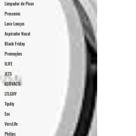
Limpador de Pisos
Proscenic
Lava-Louças
Aspirador Nasal
Black Friday
Promoções
ILIFE
JETS
ECOVACS
LTLGHY
Tipdiy
Eos
VersLife
Philips