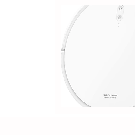
Electrolux
DOLPHIN
Positivo
Samsung
M
Lilin
Kabum
ROPVAC