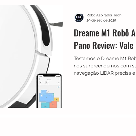
Multilaser
Guias
Liectroux
Aspirador de Pó
Robô Aspirador Tech
29 de set. de 2025
Dreame M1 Robô As
idea
Karcher
Mondial
Roborock
iRobot
Pano Review: Vale
Testamos o Dreame M1 Rob
NIC
Philco
Neatsvor
Ropo
Extratoras
nos surpreendemos com sua
navegação LiDAR precisa e 
ele é o melhor custo-benef
sempre limpa e organizada.