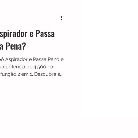
Black & Decker
pirador e Passa
Shark
Zaco
 a Pena?
ô Aspirador e Passa Pano e
Limpador de Pisos
 potência de 4.500 Pa,
função 2 em 1. Descubra se
ício para manter sua casa