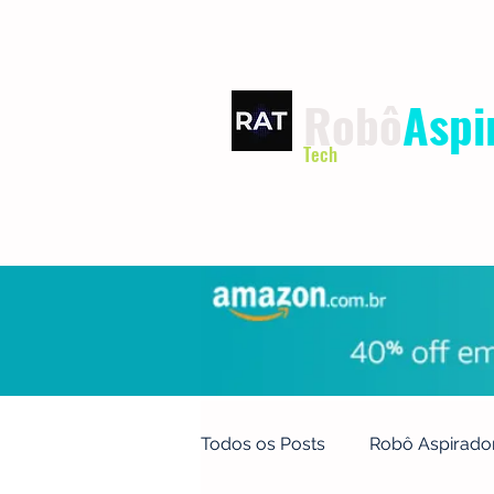
Robô
Aspi
Tech
INÍCIO
TERMOS DE USO
Todos os Posts
Robô Aspirado