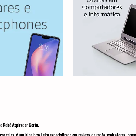
o Robô Aspirador Certo.
concelos, é um blog brasileiro especializado em reviews de robôs aspiradores, com