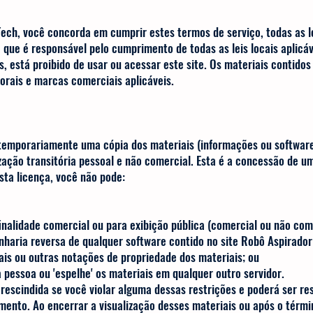
ech, você concorda em cumprir estes termos de serviço, todas as l
a que é responsável pelo cumprimento de todas as leis locais aplicá
está proibido de usar ou acessar este site. Os materiais contidos 
s autorais e marcas comerciais aplicáveis.
temporariamente uma cópia dos materiais (informações ou software
zação transitória pessoal e não comercial. Esta é a concessão de u
esta licença, você não pode:
finalidade comercial ou para exibição pública (comercial ou não com
nharia reversa de qualquer software contido no site Robô Aspirador
ais ou outras notações de propriedade dos materiais; ou
 outra pessoa ou 'espelhe' os materiais em qualquer outro s
rescindida se você violar alguma dessas restrições e poderá ser re
ento. Ao encerrar a visualização desses materiais ou após o térmi