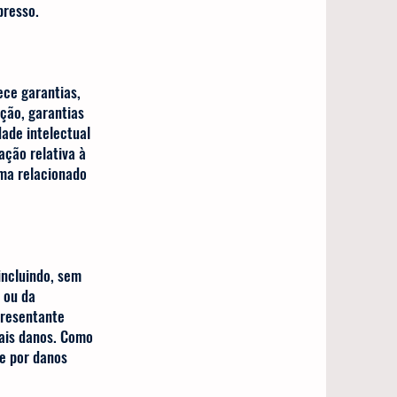
 ou impresso.
ece garantias,
ação, garantias
dade intelectual
ação relativa à
rma relacionado
incluindo, sem
 ou da
presentante
tais danos. Como
de por danos