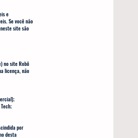
eis e
veis. Se você não
neste site são
) no site Robô
ma licença, não
ercial);
 Tech;
ervidor.
scindida por
no desta