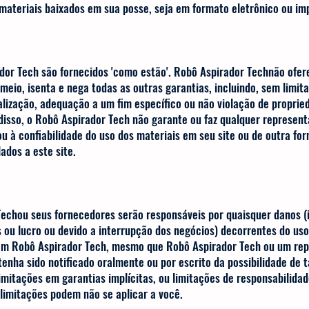
os materiais baixados em sua posse, seja em formato eletrônico
ador Tech são fornecidos 'como estão'. Robô Aspirador Technão ofer
 meio, isenta e nega todas as outras garantias, incluindo, sem limit
lização, adequação a um fim específico ou não violação de proprie
 disso, o Robô Aspirador Tech não garante ou faz qualquer represent
​ou à confiabilidade do uso dos materiais em seu site ou de outra fo
ados a este site.
chou seus fornecedores serão responsáveis ​​por quaisquer danos (
 ou lucro ou devido a interrupção dos negócios) decorrentes do uso
 em Robô Aspirador Tech, mesmo que Robô Aspirador Tech ou um re
enha sido notificado oralmente ou por escrito da possibilidade de 
imitações em garantias implícitas, ou limitações de responsabilida
limitações podem não se aplicar a você.