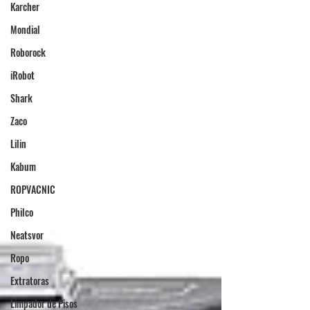
Karcher
Mondial
Roborock
iRobot
Shark
Zaco
Lilin
Kabum
ROPVACNIC
Philco
Neatsvor
Ropo
Extratoras
Limpador de Pisos