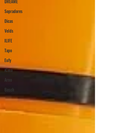
DREAME
Sopradores
Dicas
Velds
ILIFE
Tapo
Eufy
iCina
Arno
Bosch