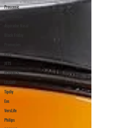
Proscenic
Lava-Louças
Aspirador Nasal
Black Friday
Promoções
ILIFE
JETS
ECOVACS
LTLGHY
Tipdiy
Eos
VersLife
Philips