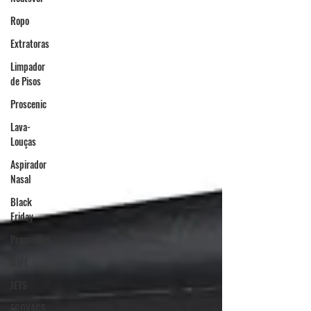
Ropo
Extratoras
Limpador
de Pisos
Proscenic
Lava-
Louças
Aspirador
Nasal
Black
Friday
Promoções
ILIFE
JETS
ECOVACS