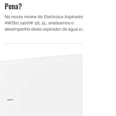
Electrolux Aspirador AWD01
1400W 12L 5L Review: Vale a
Pena?
No nosso review do Electrolux Aspirador
AWD01 1400W 12L 5L, analisamos o
desempenho deste aspirador de água e pó
em diferentes situações de limpeza.
Avaliamos sua potência de sucção,
capacidade do reservatório, função sopro,
facilidade de uso, acessórios, desempenho
na aspiração de líquidos e sólidos, além do
custo-benefício para descobrir se ele
realmente vale a pena para o uso
doméstico.