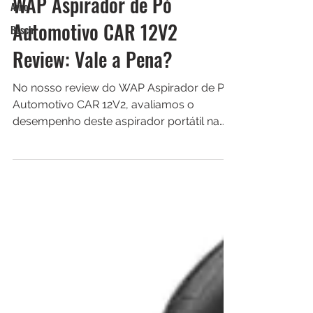
Arno
27 de jul.
WAP Aspirador de Pó
Bosch
Automotivo CAR 12V2
Review: Vale a Pena?
No nosso review do WAP Aspirador de Pó
Automotivo CAR 12V2, avaliamos o
desempenho deste aspirador portátil na
limpeza interna de veículos. Analisamos a
potência de sucção, o funcionamento na
tomada 12V, o filtro HEPA lavável, os
acessórios, a praticidade de uso, a
eficiência na remoção de poeira, farelos e
pelos de animais, além do custo-benefício
para descobrir se ele realmente vale a
pena.