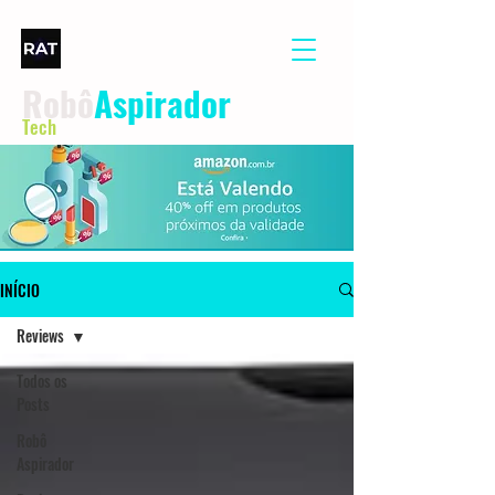
Robô
Aspirador
Tech
INÍCIO
Reviews
Todos os
Posts
Robô
Aspirador