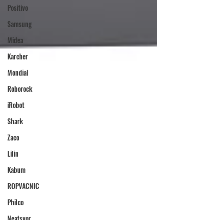
Positivo
Samsung
Midea
Karcher
Mondial
Roborock
iRobot
Shark
Zaco
Lilin
Kabum
ROPVACNIC
Philco
Neatsvor