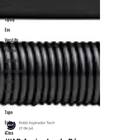
LTLGHY
Tipdiy
Eos
VersLife
Philips
DREAME
Sopradores
Dicas
Velds
ILIFE
Tapo
Eufy
iCina
Robô Aspirador Tech