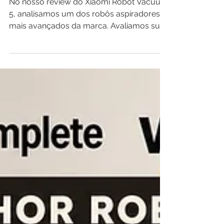
XIAOMI Robot Vacuum 5
Review: O Melhor Aspirador
Robótico?
No nosso review do Xiaomi Robot Vacuum
5, analisamos um dos robôs aspiradores
mais avançados da marca. Avaliamos sua
potência de 20.000Pa, navegação
inteligente dToF, estação base
multifuncional com lavagem das mopas
em água quente, limpeza automática,
desempenho em pisos e tapetes, eficiência
com pelos de pets e todos os recursos
que fazem deste modelo uma excelente
opção para quem busca máxima
automação na limpeza da casa.