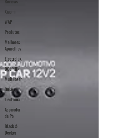
Reviews
Xiaomi
WAP
Produtos
Melhores
Aparelhos
Electrolux
DOLPHIN
Multilaser
Guias
Liectroux
Aspirador
de Pó
Black &
Decker