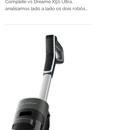
DREAME X60 Max Ultra
Complete vs Dreame X50
Ultra: Qual é o Melhor Robô
Aspirador?
No comparativo DREAME X60 Max Ultra
Complete vs Dreame X50 Ultra,
analisamos lado a lado os dois robôs
aspiradores premium da DREAME para
descobrir qual realmente oferece a melhor
experiência de limpeza. Avaliamos
desempenho, potência de sucção,
navegação inteligente, limpeza dos cantos,
sistema de passar pano, base
multifuncional, automação, recursos
inteligentes e custo-benefício para ajudar
você a escolher o modelo ideal para a sua