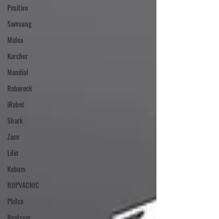
Positivo
Samsung
Midea
Karcher
Mondial
Roborock
iRobot
Shark
Zaco
Lilin
Kabum
ROPVACNIC
Philco
Neatsvor