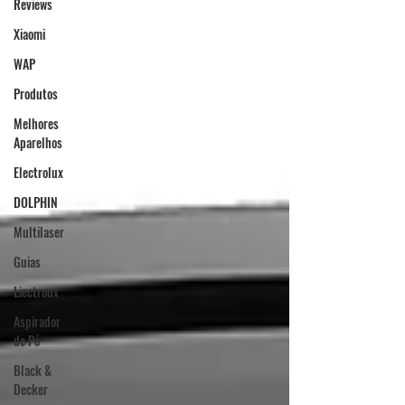
Reviews
Xiaomi
WAP
Produtos
Melhores
Aparelhos
Electrolux
DOLPHIN
Multilaser
Guias
Liectroux
Aspirador
de Pó
Black &
Decker