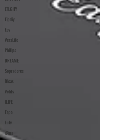
LTLGHY
Tipdiy
Eos
VersLife
Philips
DREAME
Sopradores
Dicas
Velds
ILIFE
Tapo
Eufy
iCina