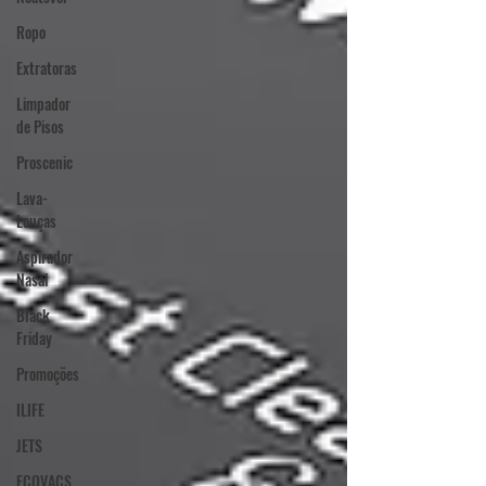
Ropo
Extratoras
Limpador
de Pisos
Proscenic
Lava-
Louças
Aspirador
Nasal
Black
Friday
Promoções
ILIFE
JETS
ECOVACS