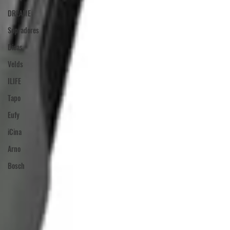
DREAME
Sopradores
Dicas
Velds
ILIFE
Tapo
Eufy
iCina
Arno
Bosch