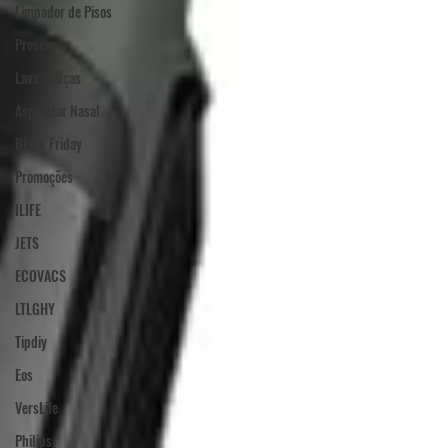
Limpador de Pisos
Proscenic
Lava-Louças
Aspirador Nasal
Black Friday
Promoções
ILIFE
JETS
ECOVACS
LTLGHY
Tipdiy
Eos
VersLife
Philips