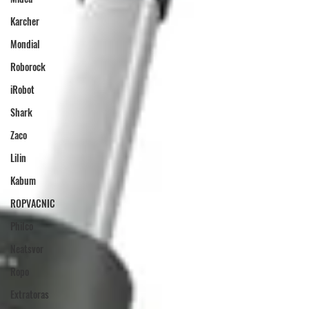
Karcher
Mondial
Roborock
iRobot
Shark
Zaco
Lilin
Kabum
ROPVACNIC
Philco
Neatsvor
Ropo
Extratoras