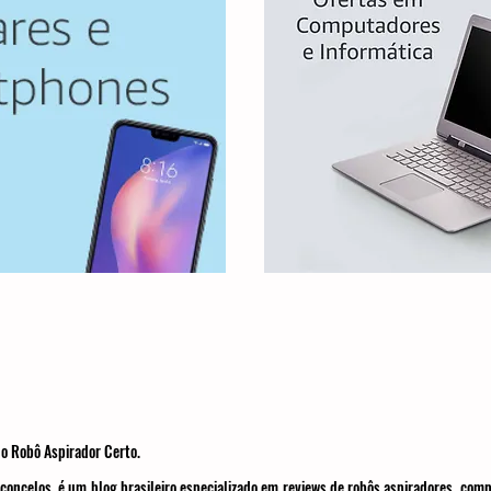
o Robô Aspirador Certo.
concelos, é um blog brasileiro especializado em reviews de robôs aspiradores, com