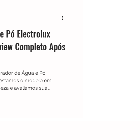
Black & Decker
e Pó Electrolux
Shark
Zaco
iew Completo Após
Limpador de Pisos
irador de Água e Pó
Testamos o modelo em
mpeza e avaliamos sua
ade para aspirar líquidos e
acessórios e desempenho no
os fortes, pontos a
trolux AQP20 realmente vale