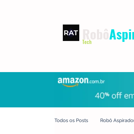
Robô
Aspi
Tech
INÍCIO
TERMOS DE USO
Todos os Posts
Robô Aspirado