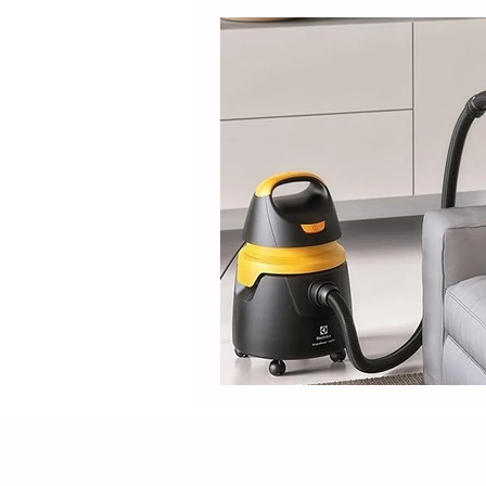
Electrolux
DOLPHIN
Positivo
Samsung
M
Lilin
Kabum
ROPVAC