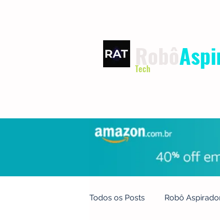
Robô
Aspi
Tech
INÍCIO
TERMOS DE USO
Todos os Posts
Robô Aspirado