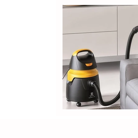
Electrolux
DOLPHIN
Positivo
Samsung
M
Lilin
Kabum
ROPVAC