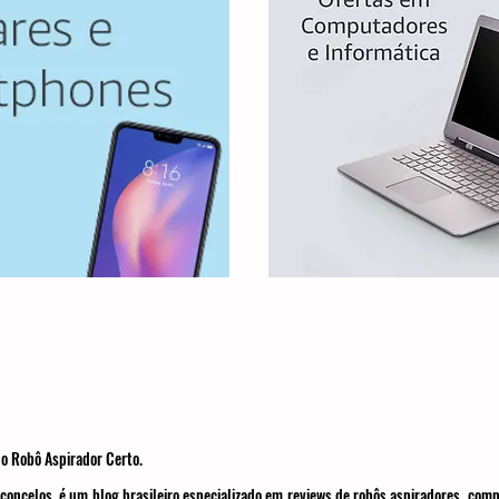
o Robô Aspirador Certo.
concelos, é um blog brasileiro especializado em reviews de robôs aspiradores, com