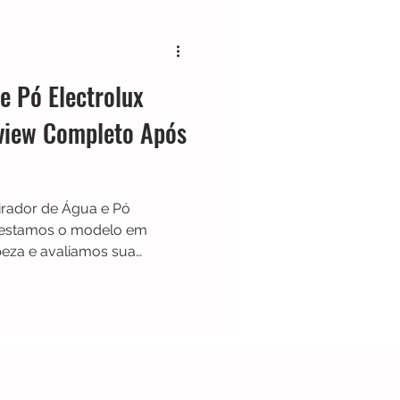
Black & Decker
e Pó Electrolux
Shark
Zaco
iew Completo Após
Limpador de Pisos
irador de Água e Pó
Testamos o modelo em
mpeza e avaliamos sua
ade para aspirar líquidos e
acessórios e desempenho no
os fortes, pontos a
trolux AQP20 realmente vale