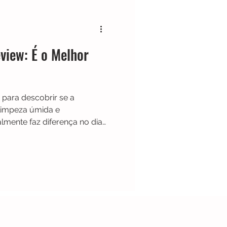
Black & Decker
eview: É o Melhor
Shark
Zaco
 para descobrir se a
Limpador de Pisos
limpeza úmida e
lmente faz diferença no dia
ompleta, vantagens,
vale a pena.