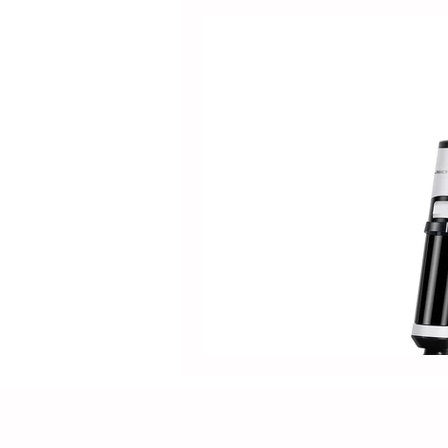
Electrolux
DOLPHIN
Positivo
Samsung
M
Lilin
Kabum
ROPVAC