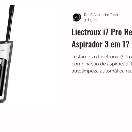
Multilaser
Guias
Liectroux
Aspirador de Pó
Robô Aspirador Tech
3 de jun.
Liectroux i7 Pro R
idea
Karcher
Mondial
Roborock
iRobot
Aspirador 3 em 1?
Testamos o Liectroux i7 Pro
NIC
Philco
Neatsvor
Ropo
Extratoras
combinação de aspiração, 
autolimpeza automática rea
a dia. Veja nossa análise c
limitações e para quem ele 