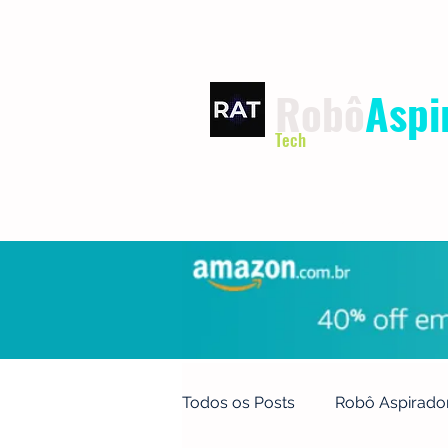
Robô
Aspi
Tech
INÍCIO
TERMOS DE USO
Todos os Posts
Robô Aspirado