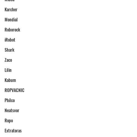
Karcher
Mondial
Roborock
iRobot
Shark
Zaco
Lilin
Kabum
ROPVACNIC
Philco
Neatsvor
Ropo
Extratoras