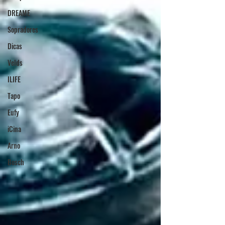
DREAME
Sopradores
Dicas
Velds
ILIFE
Tapo
Eufy
iCina
Arno
Bosch