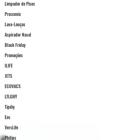
Limpador de Pisos
Proscenic
Lava-Louças
Aspirador Nasal
Black Friday
Promoções
ILIFE
JETS
ECOVACS
LTLGHY
Tipdiy
Eos
VersLife
Philips