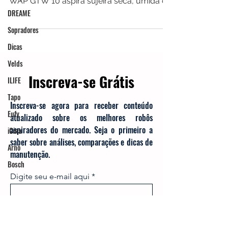
140mbar, o Aspirador de Pó e Líquidos
DREAME
WAP GTW 10 aspira sujeira seca, úmida ou
Sopradores
líquida.
Dicas
Velds
ILIFE
Inscreva-se Grátis
Tapo
Eufy
Inscreva-se agora para receber conteúdo
iCina
atualizado sobre os melhores robôs
aspiradores do mercado. Seja o primeiro a
Arno
saber sobre análises, comparações e dicas de
Bosch
manutenção.
Digite seu e-mail aqui