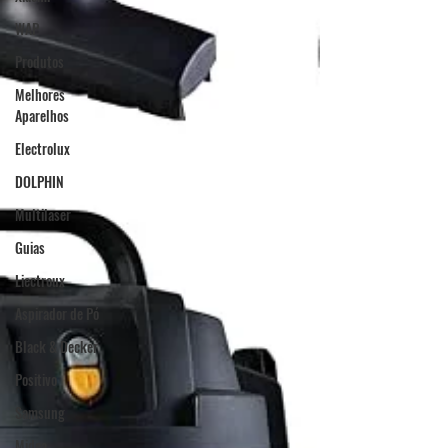
WAP
Produtos
Melhores
Aparelhos
Electrolux
DOLPHIN
Multilaser
Guias
Liectroux
Aspirador de Pó
Black & Decker
Positivo
Samsung
Midea