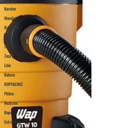
Karcher
Mondial
Roborock
iRobot
Shark
Zaco
Lilin
Kabum
ROPVACNIC
Philco
Neatsvor
Ropo
Extratoras