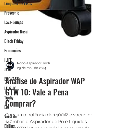
Limpador de Pisos
Proscenic
Lava-Louças
Aspirador Nasal
Black Friday
Promoções
ILIFE
JETS
Robô Aspirador Tech
ECOVACS
29 de mai. de 2024
Análise do Aspirador WAP
LTLGHY
Tipdiy
GTW 10: Vale a Pena
Eos
Comprar?
VersLife
Com uma potência de 1400W e vácuo de
Philips