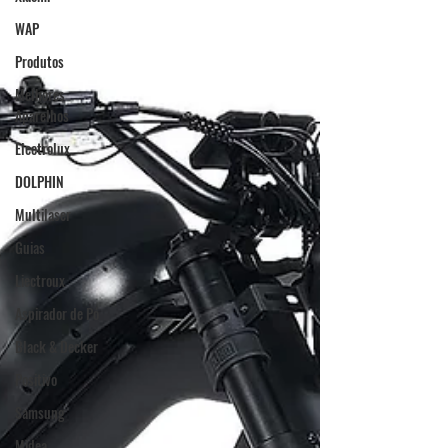
WAP
Produtos
Melhores
Aparelhos
Electrolux
DOLPHIN
Multilaser
Guias
Liectroux
Aspirador de Pó
Black & Decker
Positivo
Samsung
Midea