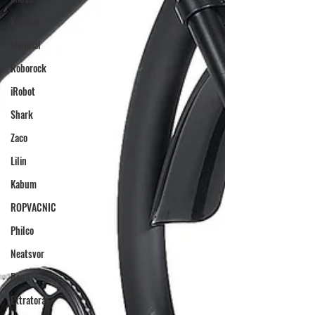
Karcher
Mondial
Roborock
iRobot
Shark
Zaco
Lilin
Kabum
ROPVACNIC
Philco
Neatsvor
Ropo
Extratoras