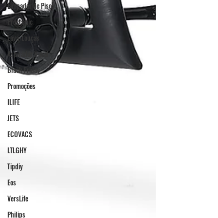
Limpador de Pisos
Proscenic
Lava-Louças
Aspirador Nasal
Black Friday
Promoções
ILIFE
JETS
ECOVACS
LTLGHY
Tipdiy
Eos
VersLife
Philips