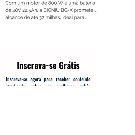
pena?
Com um motor de 800 W e uma bateria
de 48V 22,5Ah, a BIGNIU BG-X promete um
alcance de até 32 milhas, ideal para
deslocamentos diários.
Inscreva-se Grátis
Inscreva-se agora para receber conteúdo
atualizado sobre os melhores robôs
aspiradores do mercado. Seja o primeiro a
saber sobre análises, comparações e dicas de
manutenção.