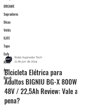
DREAME
Sopradores
Dicas
Velds
ILIFE
Tapo
Eufy
iCina
Arno
Robô Aspirador Tech
11 de jun. de 2024
Bosch
Bicicleta Elétrica para
Adultos BIGNIU BG-X 800W
48V / 22,5Ah Review: Vale a