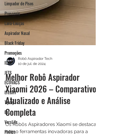
Limpador de Pisos
Proscenic
Lava-Louças
Aspirador Nasal
Black Friday
Promoções
ILIFE
JETS
ECOVACS
Robô Aspirador Tech
10 de jul. de 2024
LTLGHY
Melhor Robô Aspirador
Tipdiy
Eos
Xiaomi 2026 – Comparativo
VersLife
Atualizado e Análise
Philips