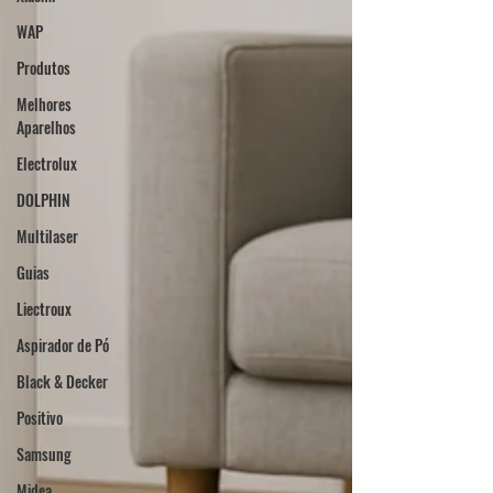
WAP
Produtos
Melhores
Aparelhos
Electrolux
DOLPHIN
Multilaser
Guias
Liectroux
Aspirador de Pó
Black & Decker
Positivo
Samsung
Midea