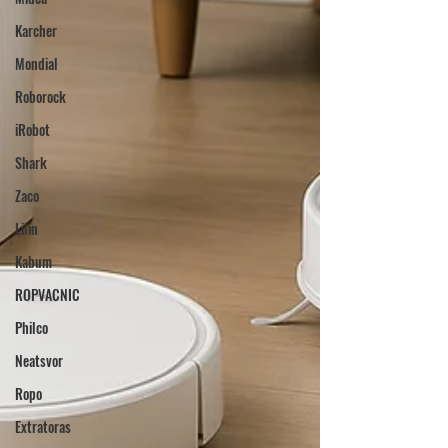
Karcher
Mondial
Roborock
iRobot
Shark
Zaco
Lilin
Kabum
ROPVACNIC
Philco
Neatsvor
Ropo
Extratoras