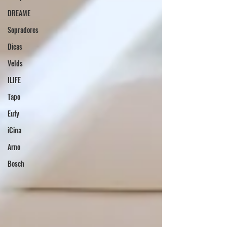
DREAME
Sopradores
Dicas
Velds
ILIFE
Tapo
Eufy
iCina
Arno
Bosch