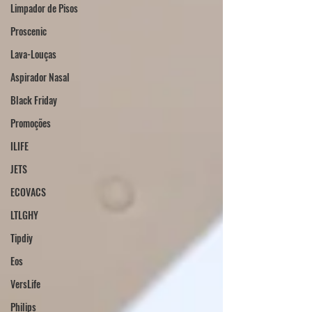
Limpador de Pisos
Proscenic
Lava-Louças
Aspirador Nasal
Black Friday
Promoções
ILIFE
JETS
ECOVACS
LTLGHY
Tipdiy
Eos
VersLife
Philips