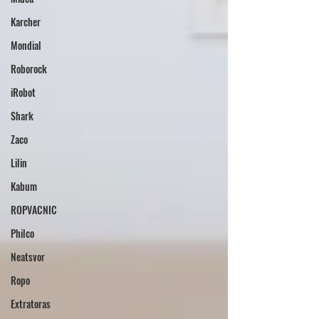
Karcher
Mondial
Roborock
iRobot
Shark
Zaco
Lilin
Kabum
ROPVACNIC
Philco
Neatsvor
Ropo
Extratoras