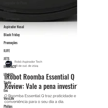
Limpador de Pisos
Proscenic
Lava-Louças
Aspirador Nasal
Black Friday
Promoções
ILIFE
JETS
ECOVACS
LTLGHY
Robô Aspirador Tech
28 de out. de 2024
Tipdiy
iRobot Roomba Essential Q
Eos
Review: Vale a pena investir?
VersLife
Philips
O Roomba Essential Q traz praticidade e