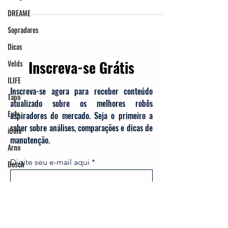
conveniência para o seu dia a dia.
DREAME
Sopradores
Dicas
Velds
ILIFE
Inscreva-se Grátis
Tapo
Eufy
Inscreva-se agora para receber conteúdo
atualizado sobre os melhores robôs
iCina
aspiradores do mercado. Seja o primeiro a
Arno
saber sobre análises, comparações e dicas de
Bosch
manutenção.
Digite seu e-mail aqui
Inscrever-se