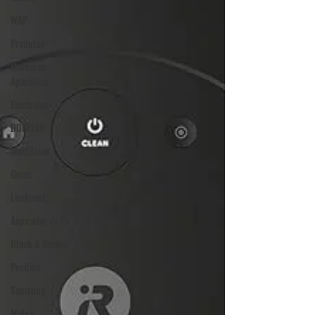
WAP
Produtos
Melhores
Aparelhos
Electrolux
DOLPHIN
Multilaser
Guias
Liectroux
Aspirador de Pó
Black & Decker
Positivo
Samsung
Midea