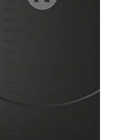
Karcher
Mondial
Roborock
iRobot
Shark
Zaco
Lilin
Kabum
ROPVACNIC
Philco
Neatsvor
Ropo
Extratoras