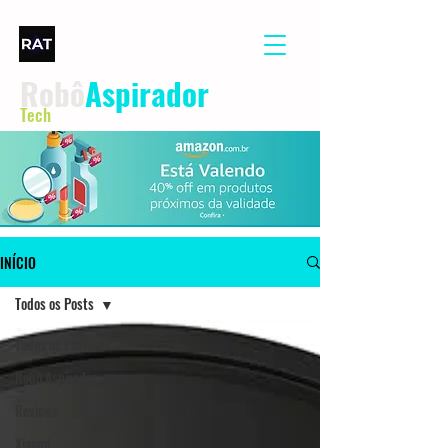
Robô
Aspirador
Tech
INÍCIO
Todos os Posts
Todos os Posts
Robô Aspirador
Reviews
Xiaomi