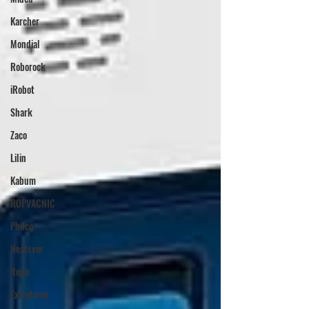
Karcher
Mondial
Roborock
iRobot
Shark
Zaco
Lilin
Kabum
ROPVACNIC
Philco
Neatsvor
Ropo
Extratoras