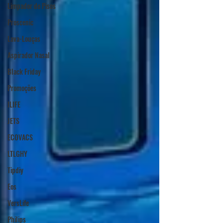
Limpador de Pisos
Proscenic
Lava-Louças
Aspirador Nasal
Black Friday
Promoções
ILIFE
JETS
ECOVACS
LTLGHY
Tipdiy
Eos
VersLife
Philips