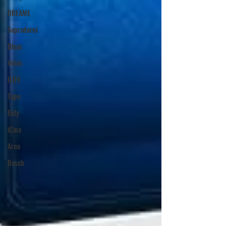
DREAME
Sopradores
Dicas
Velds
ILIFE
Tapo
Eufy
iCina
Arno
Bosch