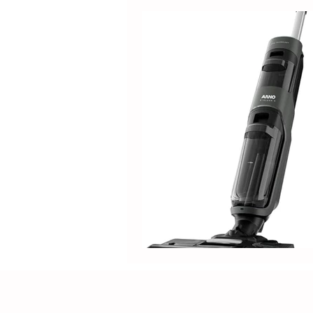
Electrolux
DOLPHIN
Positivo
Samsung
M
Lilin
Kabum
ROPVAC