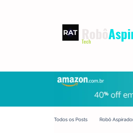
Robô
Aspi
Tech
INÍCIO
TERMOS DE USO
Todos os Posts
Robô Aspirado