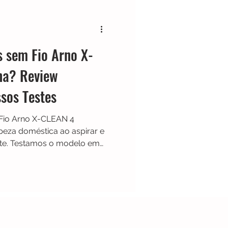
Black & Decker
s sem Fio Arno X-
Shark
Zaco
na? Review
sos Testes
Limpador de Pisos
Fio Arno X-CLEAN 4
peza doméstica ao aspirar e
nte. Testamos o modelo em
iamos sua autonomia,
eiras secas e líquidas,
ets, sistema de
e uso. Descubra neste review
N 4 realmente vale a pena e
ada.