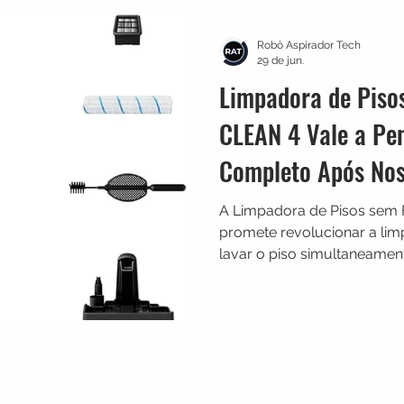
Multilaser
Guias
Liectroux
Aspirador de Pó
Robô Aspirador Tech
29 de jun.
Limpadora de Piso
idea
Karcher
Mondial
Roborock
iRobot
CLEAN 4 Vale a Pe
Completo Após Nos
NIC
Philco
Neatsvor
Ropo
Extratoras
A Limpadora de Pisos sem 
promete revolucionar a lim
lavar o piso simultaneame
diferentes ambientes, aval
eficiência na remoção de suj
desempenho com pelos de p
autolimpeza e facilidade d
completo se a Arno X-CLEA
para quem ela é mais indic