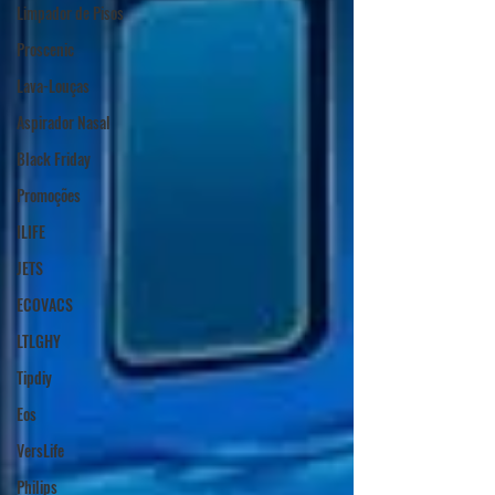
Limpador de Pisos
Proscenic
Lava-Louças
Aspirador Nasal
Black Friday
Promoções
ILIFE
JETS
ECOVACS
LTLGHY
Tipdiy
Eos
VersLife
Philips