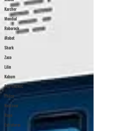
Karcher
Mondial
Roborock
iRobot
Shark
Zaco
Lilin
Kabum
ROPVACNIC
Philco
Neatsvor
Ropo
Extratoras