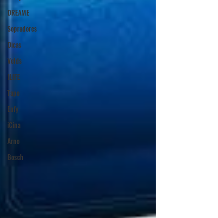
DREAME
Sopradores
Dicas
Velds
ILIFE
Tapo
Eufy
iCina
Arno
Bosch