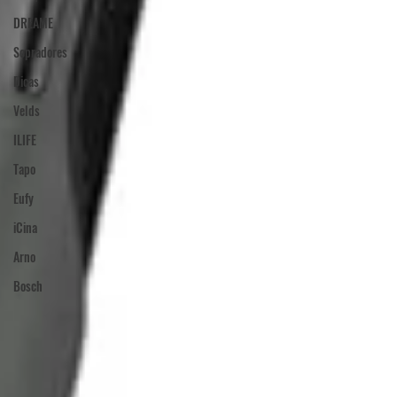
DREAME
Sopradores
Dicas
Velds
ILIFE
Tapo
Eufy
iCina
Arno
Bosch