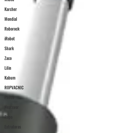
Karcher
Mondial
Roborock
iRobot
Shark
Zaco
Lilin
Kabum
ROPVACNIC
Philco
Neatsvor
Ropo
Extratoras