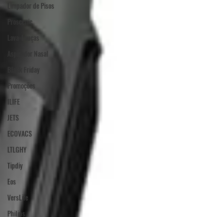
Limpador de Pisos
Proscenic
Lava-Louças
Aspirador Nasal
Black Friday
Promoções
ILIFE
JETS
ECOVACS
LTLGHY
Tipdiy
Eos
VersLife
Philips