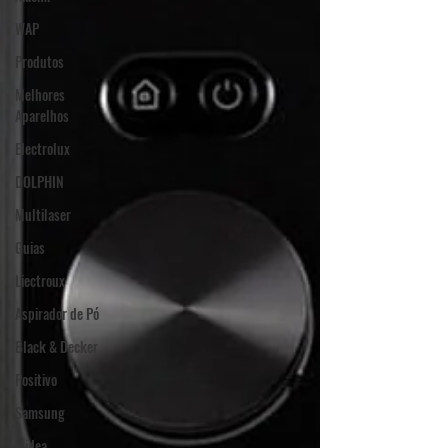
WAP
Produtos
Melhores
Aparelhos
Electrolux
DOLPHIN
Multilaser
Guias
Liectroux
Aspirador de Pó
Black & Decker
Positivo
Samsung
Midea