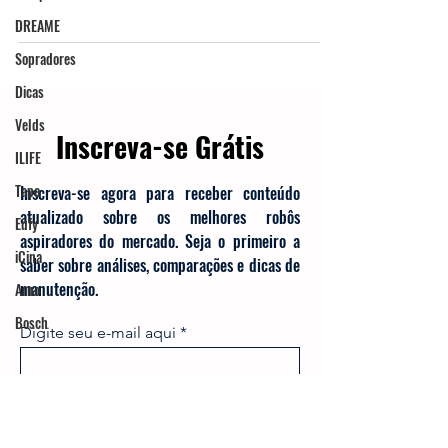
multifuncional com mapeamento a laser,
DREAME
lâmpada UV e controle via app, ideal para
uma limpeza eficiente.
Sopradores
Dicas
Velds
ILIFE
Inscreva-se Grátis
Tapo
Eufy
Inscreva-se agora para receber conteúdo
atualizado sobre os melhores robôs
iCina
aspiradores do mercado. Seja o primeiro a
Arno
saber sobre análises, comparações e dicas de
Bosch
manutenção.
Digite seu e-mail aqui
Inscrever-se