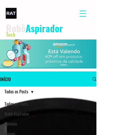
Robô
Aspirador
Tech
INÍCIO
Todos os Posts
Todos os Posts
Robô Aspirador
Reviews
Xiaomi