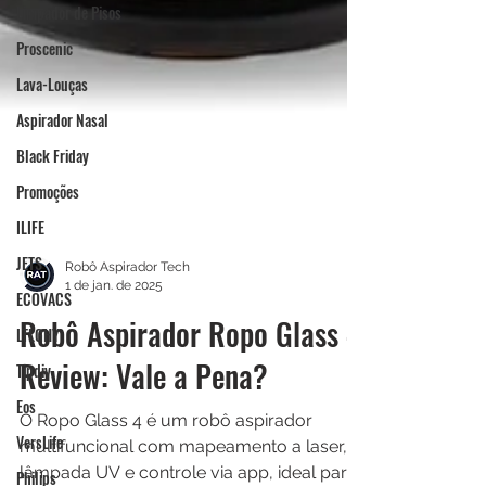
Limpador de Pisos
Proscenic
Lava-Louças
Aspirador Nasal
Black Friday
Promoções
ILIFE
JETS
ECOVACS
Robô Aspirador Tech
1 de jan. de 2025
LTLGHY
Robô Aspirador Ropo Glass 4
Tipdiy
Eos
Review: Vale a Pena?
VersLife
O Ropo Glass 4 é um robô aspirador
Philips