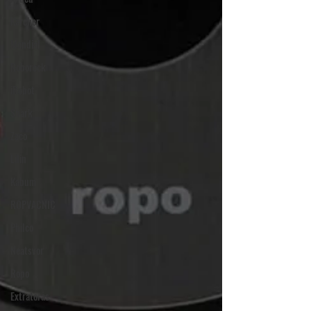
Karcher
Mondial
Roborock
iRobot
Shark
Zaco
Lilin
Kabum
ROPVACNIC
Philco
Neatsvor
Ropo
Extratoras