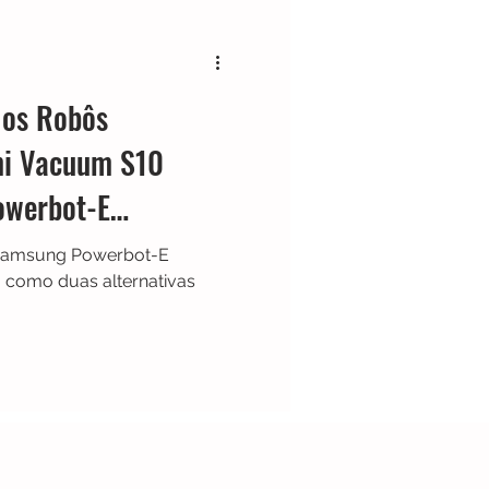
Black & Decker
 os Robôs
Shark
Zaco
mi Vacuum S10
owerbot-E
Limpador de Pisos
Z
 Samsung Powerbot-E
omo duas alternativas