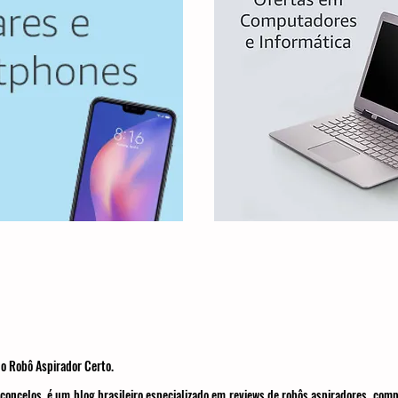
o Robô Aspirador Certo.
concelos, é um blog brasileiro especializado em reviews de robôs aspiradores, com