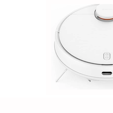
Electrolux
DOLPHIN
Positivo
Samsung
M
Lilin
Kabum
ROPVAC