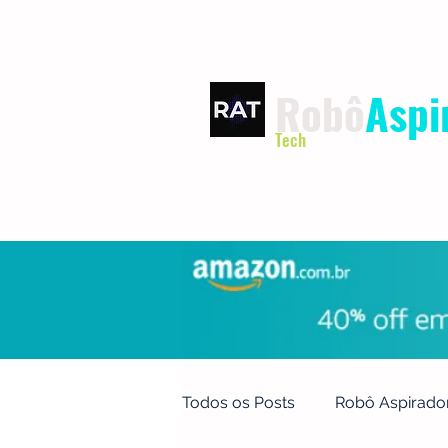
Robô
Aspi
Tech
INÍCIO
TERMOS DE USO
Todos os Posts
Robô Aspirado