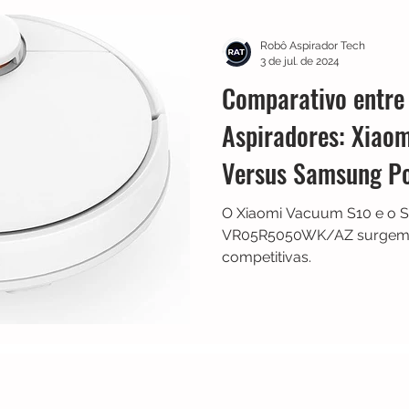
Multilaser
Guias
Liectroux
Aspirador de Pó
Robô Aspirador Tech
3 de jul. de 2024
Comparativo entre
idea
Karcher
Mondial
Roborock
iRobot
Aspiradores: Xiao
Versus Samsung P
NIC
Philco
Neatsvor
Ropo
Extratoras
VR05R5050WK/A
O Xiaomi Vacuum S10 e o
VR05R5050WK/AZ surgem c
competitivas.