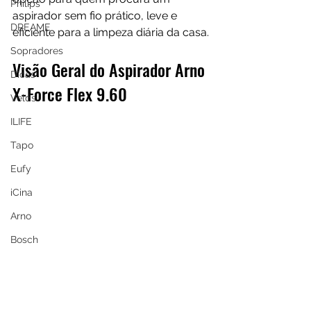
Philips
aspirador sem fio prático, leve e 
DREAME
eficiente para a limpeza diária da casa.
Sopradores
Visão Geral do Aspirador Arno 
Dicas
X-Force Flex 9.60
Velds
ILIFE
Tapo
Eufy
iCina
Arno
Bosch