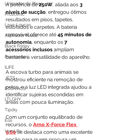
Limpador de Pisos
A potência de 
250W
, aliada aos 
3 
níveis de sucção
, entregou ótimos 
Proscenic
resultados em pisos, tapetes, 
Lava-Louças
estofados e carpetes. A bateria 
removível oferece até 
45 minutos de 
Aspirador Nasal
autonomia
, enquanto os 
7 
Black Friday
acessórios inclusos
 ampliam 
Promoções
bastante a versatilidade do aparelho.
ILIFE
A escova turbo para animais se 
JETS
mostrou eficiente na remoção de 
pelos, e a luz LED integrada ajudou a 
ECOVACS
identificar sujeiras escondidas em 
LTLGHY
áreas com pouca iluminação.
Tipdiy
Com um conjunto equilibrado de 
Eos
recursos, o 
Arno X-Force Flex 
VersLife
9.60
 se destaca como uma excelente 
opção para quem procura um 