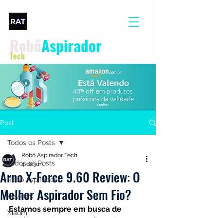
Robô
Aspirador
Tech
Post
Todos os Posts
Robô Aspirador Tech
Todos os Posts
4 de jun.
Arno X-Force 9.60 Review: O
Robô Aspirador
Melhor Aspirador Sem Fio?
Reviews
Estamos sempre em busca de 
Xiaomi