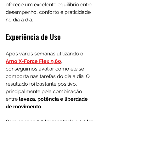
oferece um excelente equilíbrio entre 
desempenho, conforto e praticidade 
no dia a dia.
Experiência de Uso
Após várias semanas utilizando o 
Arno X-Force Flex 9.60
, 
conseguimos avaliar como ele se 
comporta nas tarefas do dia a dia. O 
resultado foi bastante positivo, 
principalmente pela combinação 
entre 
leveza, potência e liberdade 
de movimento
.
Com apenas 
2,2 kg montado
 e 
1,1 kg 
no modo portátil
, o aparelho é 
confortável para utilizar em diferentes 