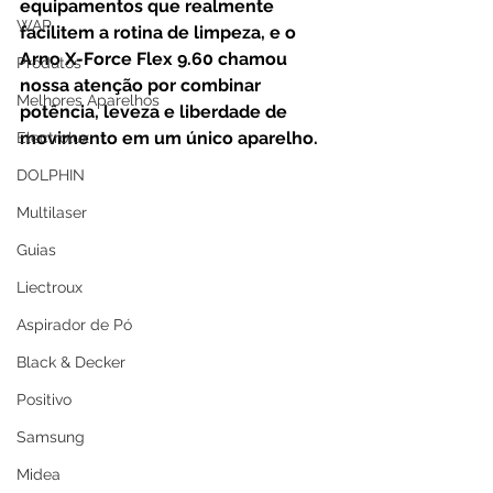
equipamentos que realmente 
WAP
facilitem a rotina de limpeza, e o 
Arno X-Force Flex 9.60 chamou 
Produtos
nossa atenção por combinar 
Melhores Aparelhos
potência, leveza e liberdade de 
movimento em um único aparelho.
Electrolux
DOLPHIN
Multilaser
Guias
Liectroux
Aspirador de Pó
Black & Decker
Positivo
Samsung
Midea