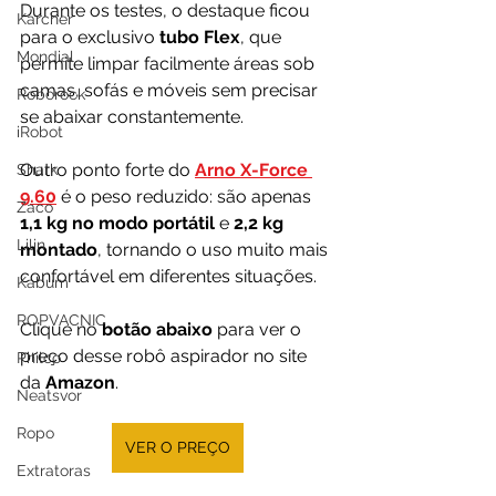
Durante os testes, o destaque ficou 
Karcher
para o exclusivo 
tubo Flex
, que 
Mondial
permite limpar facilmente áreas sob 
camas, sofás e móveis sem precisar 
Roborock
se abaixar constantemente. 
iRobot
Outro ponto forte do 
Arno X-Force 
Shark
9.60
 é o peso reduzido: são apenas 
Zaco
1,1 kg no modo portátil
 e 
2,2 kg 
Lilin
montado
, tornando o uso muito mais 
confortável em diferentes situações.
Kabum
ROPVACNIC
Clique no 
botão abaixo
 para ver o 
preço desse robô aspirador no site 
Philco
da 
Amazon
.
Neatsvor
Ropo
VER O PREÇO
Extratoras