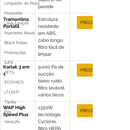
Limpador de Pisos
parede
Proscenic
Tramontina 
Estrutura 
PREÇO
Lava-Louças
Portátil
resistente 
Aspirador Nasal
em ABS, 
cabo longo, 
Black Friday
filtro fácil de 
Promoções
limpar
ILIFE
Karlak 3 em 
9.000 Pa de 
PREÇO
JETS
1
sucção, 
baixo ruído, 
ECOVACS
filtro lavável, 
LTLGHY
vários bicos
Tipdiy
WAP High 
1350W, 
PREÇO
Eos
Speed Plus
tecnologia 
Cyclone, 
VersLife
filtro HEPA 