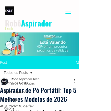
Robô
Aspirador
Tech
Post
Todos os Posts
Robô Aspirador Tech
Todos os Posts
23 de fev. de 2024
Aspirador de Pó Portátil: Top 5
Robô Aspirador
Melhores Modelos de 2026
Reviews
Atualizado:
18 de fev.
Xiaomi