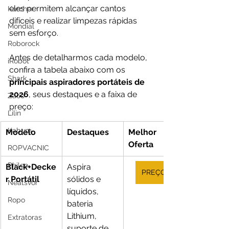
eles permitem alcançar cantos 
Karcher
difíceis e realizar limpezas rápidas 
Mondial
sem esforço.
Roborock
Antes de detalharmos cada modelo, 
iRobot
confira a tabela abaixo com os 
Shark
principais aspiradores portáteis de 
2026
, seus destaques e a faixa de 
Zaco
preço:
Lilin
Kabum
Modelo
Destaques
Melhor 
Oferta
ROPVACNIC
Philco
Black+Decke
Aspira 
PREÇO
r Portátil
sólidos e 
Neatsvor
líquidos, 
Ropo
bateria 
Lithium, 
Extratoras
suporte de 