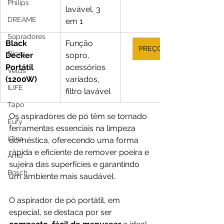
Philips
lavável, 3 
DREAME
em 1
Sopradores
Black 
Função 
PREÇO
Dicas
Decker 
sopro, 
Portátil 
acessórios 
Velds
(1200W)
variados, 
ILIFE
filtro lavável
Tapo
Os aspiradores de pó têm se tornado 
Eufy
ferramentas essenciais na limpeza 
iCina
doméstica, oferecendo uma forma 
rápida e eficiente de remover poeira e 
Arno
sujeira das superfícies e garantindo 
Bosch
um ambiente mais saudável. 
O aspirador de pó portátil, em 
especial, se destaca por ser 