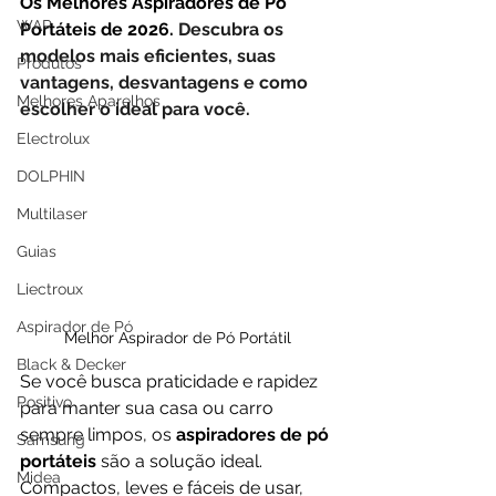
Os Melhores Aspiradores de Pó 
WAP
Portáteis de 2026. 
Descubra os 
modelos mais eficientes, suas 
Produtos
vantagens, desvantagens e como 
Melhores Aparelhos
escolher o ideal para você.
Electrolux
DOLPHIN
Multilaser
Guias
Liectroux
Aspirador de Pó
Melhor Aspirador de Pó Portátil
Black & Decker
Se você busca praticidade e rapidez 
Positivo
para manter sua casa ou carro 
sempre limpos, os 
aspiradores de pó 
Samsung
portáteis
 são a solução ideal. 
Midea
Compactos, leves e fáceis de usar, 