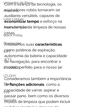
Limpador de Pisos
Com o avanço da tecnologia, os 
aspiradores robôs tornaram-se 
Proscenic
auxiliares versáteis, capazes de 
Lava-Louças
economizar tempo
 e esforço na 
manutenção da limpeza de nossas 
Aspirador Nasal
casas. 
Black Friday
Promoções
Analisamos suas 
características
, 
como potência de aspiração, 
ILIFE
autonomia da bateria e capacidade 
JETS
de navegação, para encontrar o 
modelo perfeito para o nosso lar.
ECOVACS
LTLGHY
Consideramos também a importância 
Tipdiy
de 
funções adicionais
, como a 
capacidade de varrer, aspirar e 
Eos
passar pano, bem como os diversos 
VersLife
modos de limpeza que podem incluir 