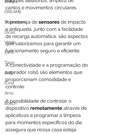
padrões aleatórios, limpeza de 
Philips
cantos e movimentos circulares. 
DREAME
A presença de 
sensores 
de impacto 
Sopradores
e antiqueda, junto com a facilidade 
Dicas
de recarga automática, são aspectos 
Velds
que valorizamos para garantir um 
funcionamento seguro e eficiente.
ILIFE
Tapo
A conectividade e a programação do 
aspirador robô são elementos que 
Eufy
proporcionam comodidade e 
iCina
controle. 
Arno
A possibilidade de controlar o 
Bosch
dispositivo 
remotamente 
através de 
aplicativos e programar a limpeza 
para momentos específicos do dia 
assegura que nossa casa esteja 