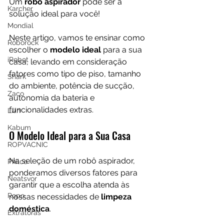
Um 
robô aspirador
 pode ser a 
Karcher
solução ideal para você!
Mondial
Neste artigo, vamos te ensinar como 
Roborock
escolher o 
modelo ideal
 para a sua 
iRobot
casa, levando em consideração 
fatores como tipo de piso, tamanho 
Shark
do ambiente, potência de sucção, 
Zaco
autonomia da bateria e 
funcionalidades extras.
Lilin
Kabum
O Modelo Ideal para a Sua Casa
ROPVACNIC
Na seleção de um robô aspirador, 
Philco
ponderamos diversos fatores para 
Neatsvor
garantir que a escolha atenda às 
Ropo
nossas necessidades de 
limpeza 
doméstica
. 
Extratoras