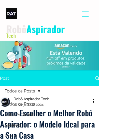
Robô
Aspirador
Tech
Post
Todos os Posts
Robô Aspirador Tech
Todos os Posts
27 de jan. de 2024
Como Escolher o Melhor Robô
Robô Aspirador
Aspirador: o Modelo Ideal para
Reviews
a Sua Casa
Xiaomi