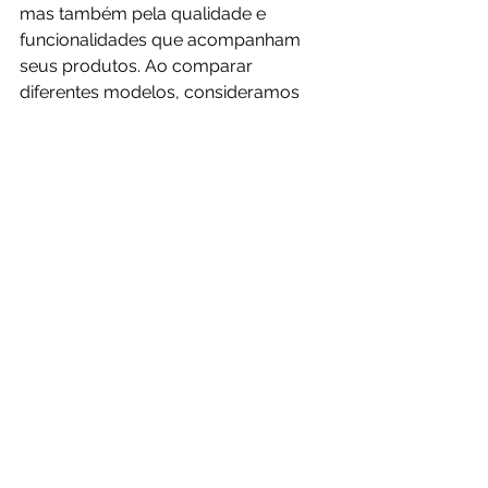
mas também pela qualidade e 
funcionalidades que acompanham 
seus produtos. Ao comparar 
diferentes modelos, consideramos 
itens essenciais como:
Capacidade de aspiração
Autonomia da bateria
Funções como passar pano
Facilidade na manutenção
Para nós, um bom robô aspirador 
deve ser capaz de manter o seu 
espaço limpo com o 
mínimo esforço
de manutenção. 
As marcas recomendadas possuem 
produtos que atendem bem a esses 
quesitos, sendo uma ótima opção 