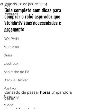
Atualizado:
28 de jan. de 2024
WAP
Guia completo com dicas para 
Produtos
comprar o robô aspirador que 
atenda às suas necessidades e 
Melhores Aparelhos
orçamento
Electrolux
DOLPHIN
Multilaser
Guias
Liectroux
Aspirador de Pó
Black & Decker
Positivo
Cansado de passar 
horas 
limpando a 
Samsung
casa?
Midea