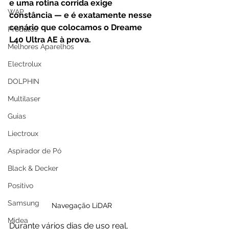
e uma rotina corrida exige 
WAP
constância — e é exatamente nesse 
cenário que colocamos o Dreame 
Produtos
L40 Ultra AE à prova. 
Melhores Aparelhos
Electrolux
DOLPHIN
Multilaser
Guias
Liectroux
Aspirador de Pó
Black & Decker
Positivo
Samsung
Navegação LiDAR
Midea
Durante vários dias de uso real, 