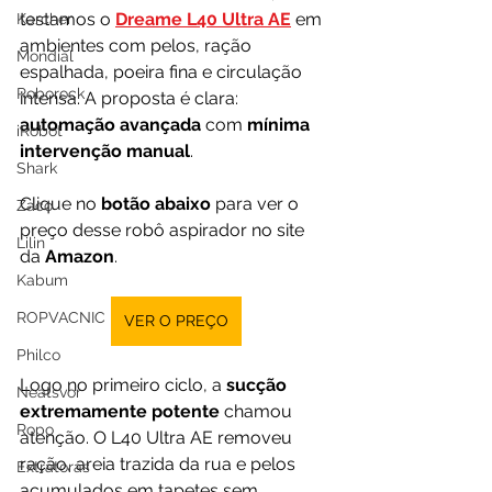
testamos o 
Dreame L40 Ultra AE
 em 
Karcher
ambientes com pelos, ração 
Mondial
espalhada, poeira fina e circulação 
Roborock
intensa. A proposta é clara: 
automação avançada 
com 
mínima 
iRobot
intervenção manual
.
Shark
Clique no 
botão abaixo
 para ver o 
Zaco
preço desse robô aspirador no site 
Lilin
da 
Amazon
.
Kabum
ROPVACNIC
VER O PREÇO
Philco
Logo no primeiro ciclo, a 
sucção 
Neatsvor
extremamente potente
 chamou 
Ropo
atenção. O L40 Ultra AE removeu 
ração, areia trazida da rua e pelos 
Extratoras
acumulados em tapetes sem 