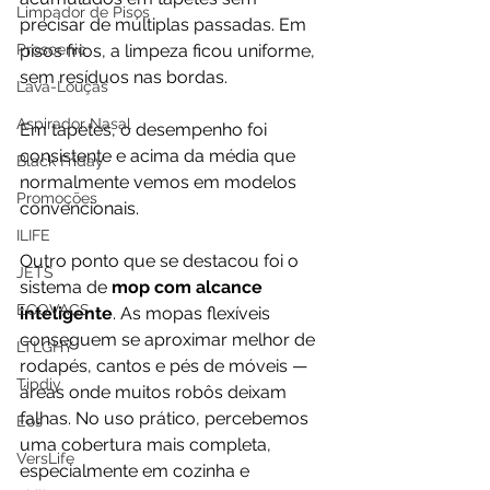
Limpador de Pisos
precisar de múltiplas passadas. Em 
Proscenic
pisos frios, a limpeza ficou uniforme, 
sem resíduos nas bordas. 
Lava-Louças
Aspirador Nasal
Em tapetes, o desempenho foi 
consistente e acima da média que 
Black Friday
normalmente vemos em modelos 
Promoções
convencionais.
ILIFE
Outro ponto que se destacou foi o 
JETS
sistema de 
mop com alcance 
ECOVACS
inteligente
. As mopas flexíveis 
conseguem se aproximar melhor de 
LTLGHY
rodapés, cantos e pés de móveis — 
Tipdiy
áreas onde muitos robôs deixam 
falhas. No uso prático, percebemos 
Eos
uma cobertura mais completa, 
VersLife
especialmente em cozinha e 