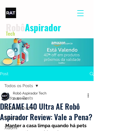
Robô
Aspirador
Tech
Post
Todos os Posts
Robô Aspirador Tech
Todos os Posts
2 de mar.
DREAME L40 Ultra AE Robô
Robô Aspirador
Aspirador Review: Vale a Pena?
Reviews
Manter a casa limpa quando há pets 
Xiaomi