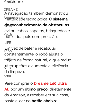
Philips
corredores.
DREAME
A navegação também demonstrou 
Sopradores
maturidade tecnológica. O 
sistema 
de reconhecimento de obstáculos
Dicas
evitou cabos, sapatos, brinquedos e 
Velds
potes dos pets com precisão. 
ILIFE
Em vez de bater e recalcular 
Tapo
constantemente, o robô ajusta o 
Eufy
trajeto de forma natural, o que reduz 
interrupções e aumenta a eficiência 
iCina
da limpeza.
Arno
Para comprar o
Dreame L40 Ultra 
Bosch
AE
por um 
ótimo preço
, diretamente 
da Amazon, e receber em sua casa, 
basta clicar no 
botão abaixo
: