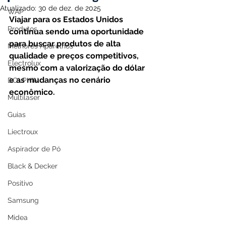
Atualizado:
30 de dez. de 2025
WAP
Viajar para os Estados Unidos 
Produtos
continua sendo uma oportunidade 
para buscar produtos de alta 
Melhores Aparelhos
qualidade e preços competitivos, 
Electrolux
mesmo com a valorização do dólar 
e as mudanças no cenário 
DOLPHIN
econômico.
Multilaser
Guias
Liectroux
Aspirador de Pó
Black & Decker
Positivo
Samsung
Midea