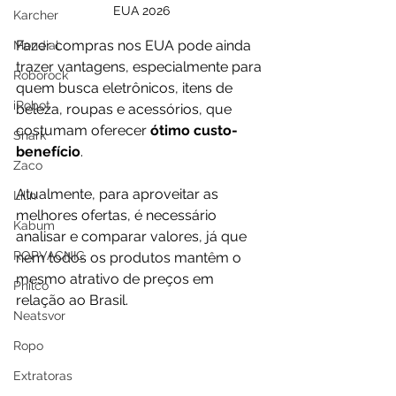
EUA 2026
Karcher
Fazer compras nos EUA pode ainda 
Mondial
trazer vantagens, especialmente para 
Roborock
quem busca eletrônicos, itens de 
iRobot
beleza, roupas e acessórios, que 
costumam oferecer 
ótimo custo-
Shark
benefício
.
Zaco
Atualmente, para aproveitar as 
Lilin
melhores ofertas, é necessário 
Kabum
analisar e comparar valores, já que 
ROPVACNIC
nem todos os produtos mantêm o 
mesmo atrativo de preços em 
Philco
relação ao Brasil. 
Neatsvor
Ropo
Extratoras