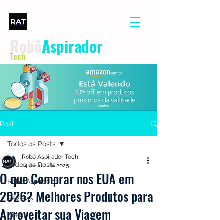
Robô
Aspirador
Tech
Post
Todos os Posts
Robô Aspirador Tech
Todos os Posts
14 de jun. de 2025
O que Comprar nos EUA em
Robô Aspirador
2026? Melhores Produtos para
Reviews
Aproveitar sua Viagem
Xiaomi