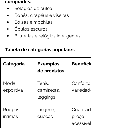
comprados:
Relógios de pulso
Bonés, chapéus e viseiras
Bolsas e mochilas
Óculos escuros
Bijuterias e relógios inteligentes
Tabela de categorias populares:
Categoria
Exemplos 
Benefícios
de produtos
Moda 
Tênis, 
Conforto e 
esportiva
camisetas, 
variedade
leggings
Roupas 
Lingerie, 
Qualidade, 
íntimas
cuecas
preço 
acessível