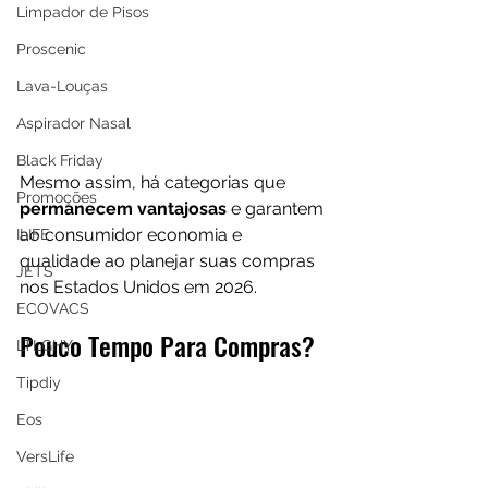
Limpador de Pisos
Proscenic
Lava-Louças
Aspirador Nasal
Black Friday
Mesmo assim, há categorias que 
Promoções
permanecem vantajosas 
e garantem 
ao consumidor economia e 
ILIFE
qualidade ao planejar suas compras 
JETS
nos Estados Unidos em 2026.
ECOVACS
Pouco Tempo Para Compras?
LTLGHY
Tipdiy
Eos
VersLife