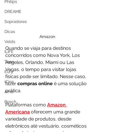
Philips
DREAME
Sopradores
Dicas
Amazon
Velds
Quando se viaja para destinos 
ILIFE
concorridos como Nova York, Los 
Tapo
Angeles, Orlando, Miami ou Las 
Vegas, o tempo para visitar lojas 
Eufy
físicas pode ser limitado. Nesse caso, 
iCina
fazer
 compras online 
é uma solução 
prática. 
Arno
Bosch
Plataformas como 
Amazon 
Americana
 oferecem uma grande 
variedade de produtos, desde 
eletrônicos até vestuário, cosméticos 