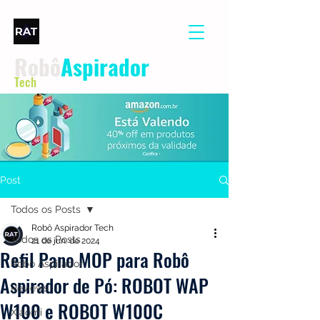
Robô
Aspirador
Tech
Post
Todos os Posts
Robô Aspirador Tech
Todos os Posts
21 de jun. de 2024
Refil Pano MOP para Robô
Robô Aspirador
Aspirador de Pó: ROBOT WAP
Reviews
W100 e ROBOT W100C
Xiaomi