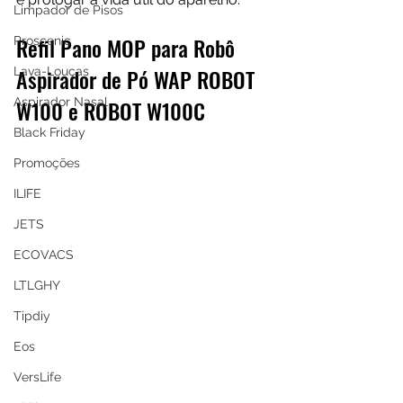
Limpador de Pisos
Refil Pano MOP para Robô 
Proscenic
Aspirador de Pó WAP ROBOT 
Lava-Louças
Aspirador Nasal
W100 e ROBOT W100C
Black Friday
Promoções
ILIFE
JETS
ECOVACS
LTLGHY
Tipdiy
Eos
VersLife