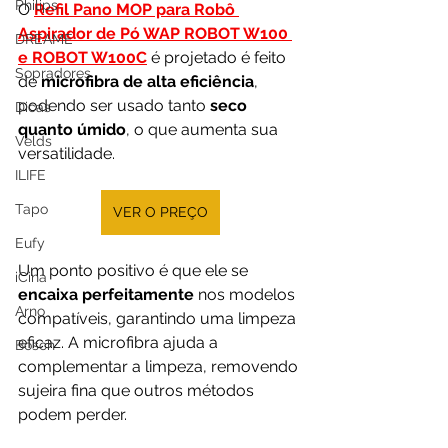
Philips
O 
Refil Pano MOP para Robô 
Aspirador de Pó WAP ROBOT W100 
DREAME
e ROBOT W100C
 é projetado é feito 
Sopradores
de 
microfibra de alta eficiência
, 
podendo ser usado tanto 
seco 
Dicas
quanto úmido
, o que aumenta sua 
Velds
versatilidade.
ILIFE
Tapo
VER O PREÇO
Eufy
Um ponto positivo é que ele se 
iCina
encaixa perfeitamente 
nos modelos 
Arno
compatíveis, garantindo uma limpeza 
eficaz. A microfibra ajuda a 
Bosch
complementar a limpeza, removendo 
sujeira fina que outros métodos 
podem perder.