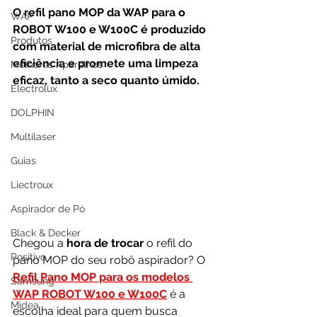
O refil pano MOP da WAP para o 
WAP
ROBOT W100 e W100C é produzido 
Produtos
com material de microfibra de alta 
eficiência e promete uma limpeza 
Melhores Aparelhos
eficaz, tanto a seco quanto úmido.
Electrolux
DOLPHIN
Multilaser
Guias
Liectroux
Aspirador de Pó
Black & Decker
Chegou a 
hora de trocar 
o refil do 
Positivo
pano MOP do seu robô aspirador? O 
Refil Pano MOP para os modelos 
Samsung
WAP ROBOT W100 e W100C
 é a 
Midea
escolha ideal para quem busca 