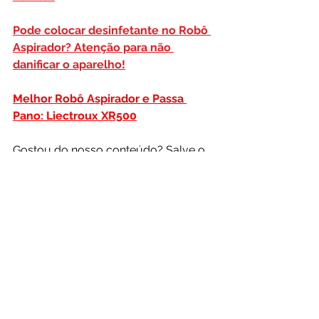
Pode colocar desinfetante no Robô 
Aspirador? Atenção para não 
danificar o aparelho!
Melhor Robô Aspirador e Passa 
Pano: Liectroux XR500
Gostou do nosso conteúdo? Salve o 
nosso site em seus 
favoritos 
e nos 
acompanhe nas redes sociais.
Robô Aspirador Tech
DISCLAIMER:
 Nossos artigos podem 
conter links de afiliados. É importante 
ressaltar que só recomendamos 