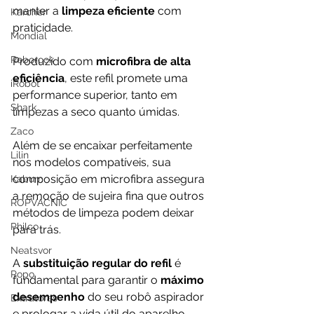
manter a 
limpeza eficiente 
com 
Karcher
praticidade. 
Mondial
Roborock
Produzido com 
microfibra de alta 
eficiência
, este refil promete uma 
iRobot
performance superior, tanto em 
Shark
limpezas a seco quanto úmidas.
Zaco
Além de se encaixar perfeitamente 
Lilin
nos modelos compatíveis, sua 
composição em microfibra assegura 
Kabum
a remoção de sujeira fina que outros 
ROPVACNIC
métodos de limpeza podem deixar 
Philco
para trás. 
Neatsvor
A 
substituição regular do refil 
é 
Ropo
fundamental para garantir o
 máximo 
desempenho
 do seu robô aspirador 
Extratoras
e prologar a vida útil do aparelho.